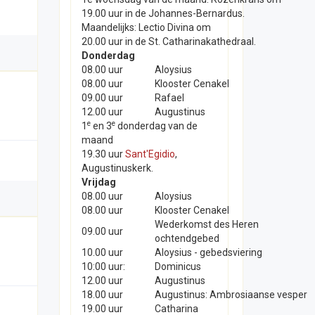
19.00 uur in de Johannes-Bernardus.
Maandelijks: Lectio Divina om
20.00 uur in de St. Catharinakathedraal.
Donderdag
08.00 uur
Aloysius
08.00 uur
Klooster Cenakel
09.00 uur
Rafael
12.00 uur
Augustinus
e
e
1
en 3
donderdag van de
maand
19.30 uur
Sant'Egidio
,
Augustinuskerk.
Vrijdag
08.00 uur
Aloysius
08.00 uur
Klooster Cenakel
Wederkomst des Heren
09.00 uur
ochtendgebed
10.00 uur
Aloysius - gebedsviering
10:00 uur:
Dominicus
12.00 uur
Augustinus
18.00 uur
Augustinus: Ambrosiaanse vesper
19.00 uur
Catharina