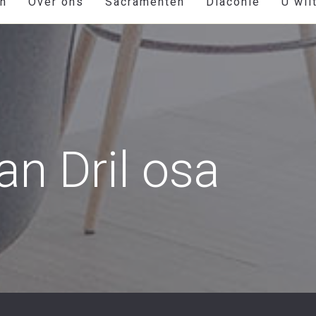
en
Over ons
Sacramenten
Diaconie
U wil
an Dril osa