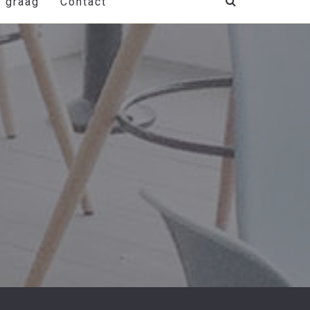
t graag
Contact