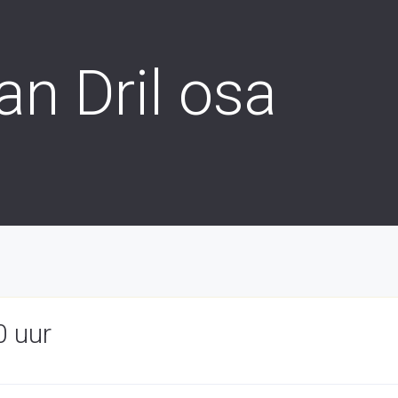
an Dril osa
0 uur