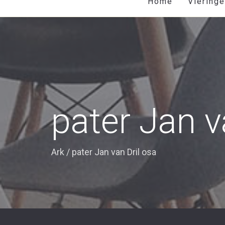
Home
Viering
pater Jan v
Ark
/
pater Jan van Dril osa