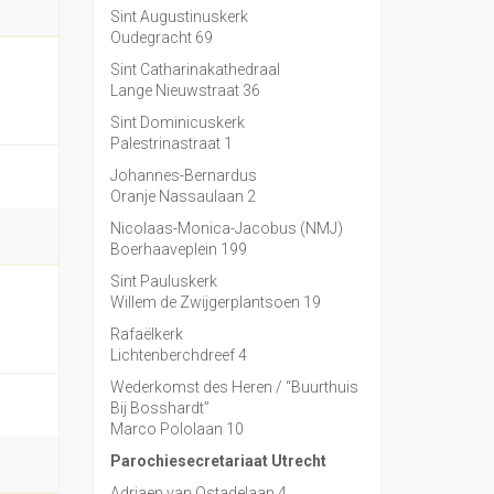
Sint Augustinuskerk
Oudegracht 69
Sint Catharinakathedraal
Lange Nieuwstraat 36
Sint Dominicuskerk
Palestrinastraat 1
Johannes-Bernardus
Oranje Nassaulaan 2
Nicolaas-Monica-Jacobus (NMJ)
Boerhaaveplein 199
Sint Pauluskerk
Willem de Zwijgerplantsoen 19
Rafaëlkerk
Lichtenberchdreef 4
Wederkomst des Heren / “Buurthuis
Bij Bosshardt”
Marco Pololaan 10
Parochiesecretariaat Utrecht
Adriaen van Ostadelaan 4