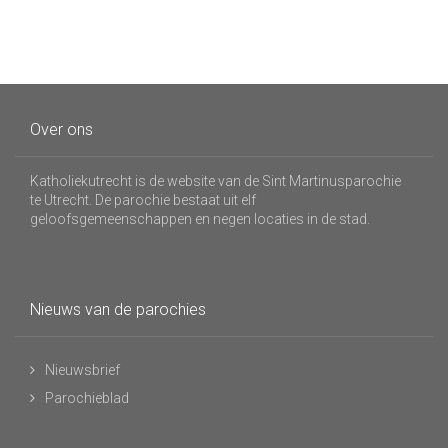
Over ons
Katholiekutrecht is de website van de Sint Martinusparochie
te Utrecht. De parochie bestaat uit elf
geloofsgemeenschappen en negen locaties in de stad.
Nieuws van de parochies
Nieuwsbrief
Parochieblad