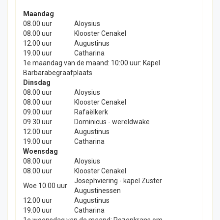
Maandag
08.00 uur
Aloysius
08.00 uur
Klooster Cenakel
12.00 uur
Augustinus
19.00 uur
Catharina
1e maandag van de maand: 10:00 uur: Kapel
Barbarabegraafplaats
Dinsdag
08.00 uur
Aloysius
08.00 uur
Klooster Cenakel
09.00 uur
Rafaëlkerk
09.30 uur
Dominicus - wereldwake
12.00 uur
Augustinus
19.00 uur
Catharina
Woensdag
08.00 uur
Aloysius
08.00 uur
Klooster Cenakel
Josephviering - kapel Zuster
Woe 10.00 uur
Augustinessen
12.00 uur
Augustinus
19.00 uur
Catharina