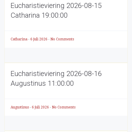
Eucharistieviering 2026-08-15
Catharina 19:00:00
Catharina
-
6 juli 2026
-
No Comments
Eucharistieviering 2026-08-16
Augustinus 11:00:00
Augustinus
-
6 juli 2026
-
No Comments