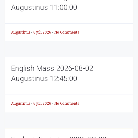
Augustinus 11:00:00
Augustinus
-
6 juli 2026
-
No Comments
English Mass 2026-08-02
Augustinus 12:45:00
Augustinus
-
6 juli 2026
-
No Comments