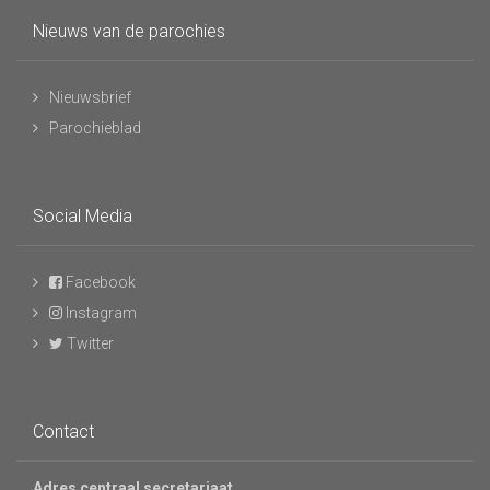
Nieuws van de parochies
Nieuwsbrief
Parochieblad
Social Media
Facebook
Instagram
Twitter
Contact
Adres centraal secretariaat