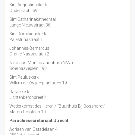
Sint Augustinuskerk
Oudegracht 69
Sint Catharinakathedraal
Lange Nieuwstraat 36
Sint Dominicuskerk
Palestrinastraat 1
Johannes-Bernardus
Oranje Nassaulaan 2
Nicolaas-Monica-Jacobus (NMJ)
Boerhaaveplein 199
Sint Pauluskerk
Willem de Zwijgerplantsoen 19
Rafaëlkerk
Lichtenberchdreef 4
Wederkomst des Heren / “Buurthuis Bij Bosshardt”
Marco Pololaan 10
Parochiesecretariaat Utrecht
Adriaen van Ostadelaan 4