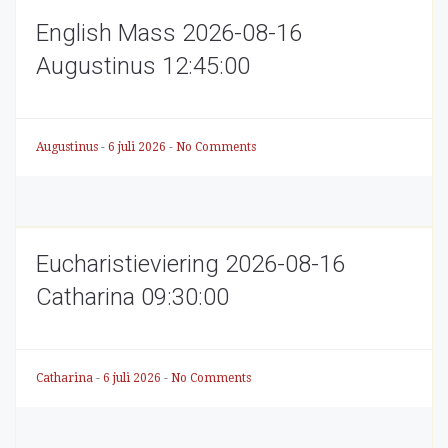
English Mass 2026-08-16
Augustinus 12:45:00
Augustinus
-
6 juli 2026
-
No Comments
Eucharistieviering 2026-08-16
Catharina 09:30:00
Catharina
-
6 juli 2026
-
No Comments