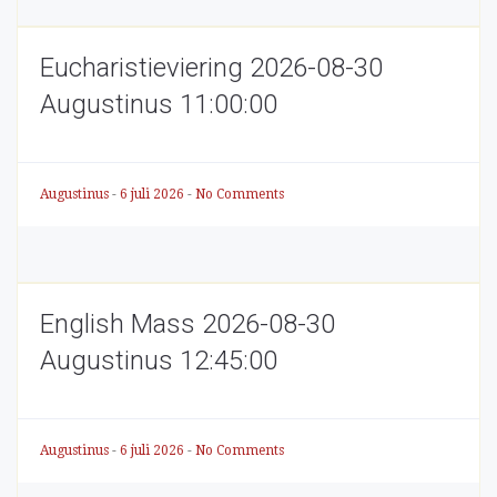
Eucharistieviering 2026-08-30
Augustinus 11:00:00
Augustinus
-
6 juli 2026
-
No Comments
English Mass 2026-08-30
Augustinus 12:45:00
Augustinus
-
6 juli 2026
-
No Comments