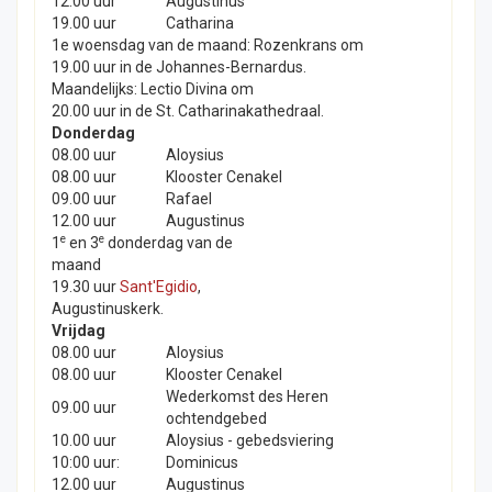
12.00 uur
Augustinus
19.00 uur
Catharina
1e woensdag van de maand: Rozenkrans om
19.00 uur in de Johannes-Bernardus.
Maandelijks: Lectio Divina om
20.00 uur in de St. Catharinakathedraal.
Donderdag
08.00 uur
Aloysius
08.00 uur
Klooster Cenakel
09.00 uur
Rafael
12.00 uur
Augustinus
e
e
1
en 3
donderdag van de
maand
19.30 uur
Sant'Egidio
,
Augustinuskerk.
Vrijdag
08.00 uur
Aloysius
08.00 uur
Klooster Cenakel
Wederkomst des Heren
09.00 uur
ochtendgebed
10.00 uur
Aloysius - gebedsviering
10:00 uur:
Dominicus
12.00 uur
Augustinus