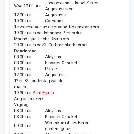
Josephviering - kapel Zuster
Woe 10.00 uur
Augustinessen
12.00 uur
Augustinus
19.00 uur
Catharina
1e woensdag van de maand: Rozenkrans om
19.00 uur in de Johannes-Bernardus.
Maandelijks: Lectio Divina om
20.00 uur in de St. Catharinakathedraal.
Donderdag
08.00 uur
Aloysius
08.00 uur
Klooster Cenakel
09.00 uur
Rafael
12.00 uur
Augustinus
e
e
1
en 3
donderdag van de
maand
19.30 uur
Sant'Egidio
,
Augustinuskerk.
Vrijdag
08.00 uur
Aloysius
08.00 uur
Klooster Cenakel
Wederkomst des Heren
09.00 uur
ochtendgebed