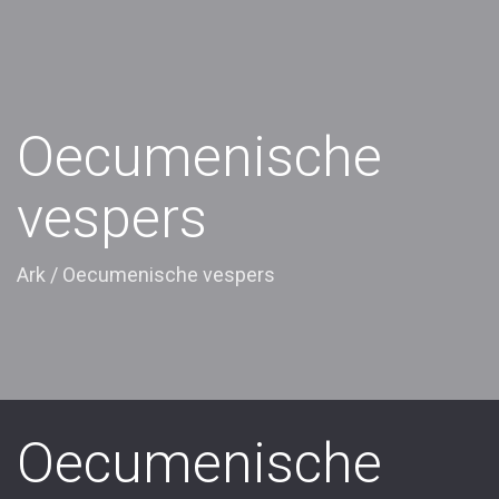
Oecumenische
vespers
Ark
/
Oecumenische vespers
Oecumenische