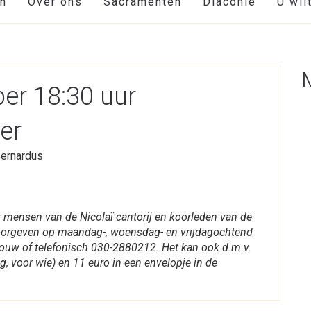
en
Over ons
Sacramenten
Diaconie
U wil
er 18:30 uur
er
Bernardus
 mensen van de Nicolaï cantorij en koorleden van de
doorgeven op maandag-, woensdag- en vrijdagochtend
rouw of telefonisch 030-2880212. Het kan ook d.m.v.
ng, voor wie) en 11 euro in een envelopje in de