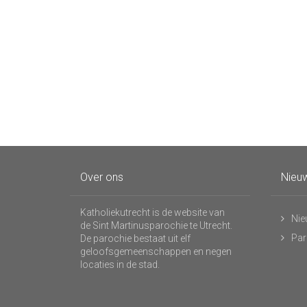
Over ons
Nieuw
Katholiekutrecht is de website van
Nie
de Sint Martinusparochie te Utrecht.
Par
De parochie bestaat uit elf
geloofsgemeenschappen en negen
locaties in de stad.