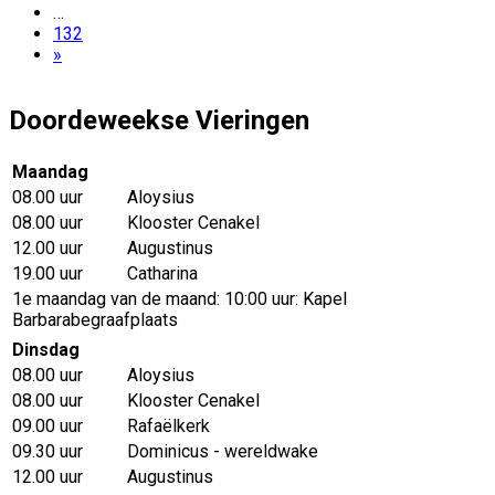
…
132
»
Doordeweekse Vieringen
Maandag
08.00 uur
Aloysius
08.00 uur
Klooster Cenakel
12.00 uur
Augustinus
19.00 uur
Catharina
1e maandag van de maand: 10:00 uur: Kapel
Barbarabegraafplaats
Dinsdag
08.00 uur
Aloysius
08.00 uur
Klooster Cenakel
09.00 uur
Rafaëlkerk
09.30 uur
Dominicus - wereldwake
12.00 uur
Augustinus