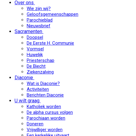
Over ons
Wie zijn wij?
Geloofsgemeenschappen
Parochieblad
Nieuwsbrief
Sacramenten
Doopsel
De Eerste H. Communie
Vormsel
Huwelijk
Priesterschap
De Biecht
Ziekenzalving
Diaconie
Wat is Diaconie?
Activiteiten
Berichten Diaconie
U wilt graag
Katholiek worden
De alpha cursus volgen
Parochiaan worden
Doneren
Vrijwilliger worden
Een kerkelijke uitvaart