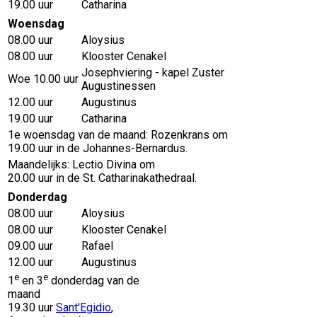
19.00 uur
Catharina
Woensdag
08.00 uur
Aloysius
08.00 uur
Klooster Cenakel
Josephviering - kapel Zuster
Woe 10.00 uur
Augustinessen
12.00 uur
Augustinus
19.00 uur
Catharina
1e woensdag van de maand: Rozenkrans om
19.00 uur in de Johannes-Bernardus.
Maandelijks: Lectio Divina om
20.00 uur in de St. Catharinakathedraal.
Donderdag
08.00 uur
Aloysius
08.00 uur
Klooster Cenakel
09.00 uur
Rafael
12.00 uur
Augustinus
e
e
1
en 3
donderdag van de
maand
19.30 uur
Sant'Egidio
,