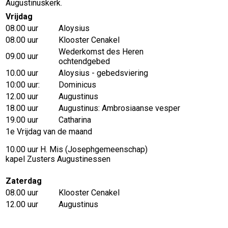
Augustinuskerk.
Vrijdag
08.00 uur
Aloysius
08.00 uur
Klooster Cenakel
Wederkomst des Heren
09.00 uur
ochtendgebed
10.00 uur
Aloysius - gebedsviering
10:00 uur:
Dominicus
12.00 uur
Augustinus
18.00 uur
Augustinus: Ambrosiaanse vesper
19.00 uur
Catharina
1e Vrijdag van de maand
10.00 uur H. Mis (Josephgemeenschap)
kapel Zusters Augustinessen
Zaterdag
08.00 uur
Klooster Cenakel
12.00 uur
Augustinus