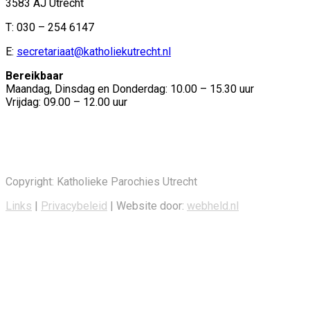
3583 AJ Utrecht
T: 030 – 254 6147
E:
secretariaat@katholiekutrecht.nl
Bereikbaar
Maandag, Dinsdag en Donderdag: 10.00 – 15.30 uur
Vrijdag: 09.00 – 12.00 uur
Copyright: Katholieke Parochies Utrecht
Links
|
Privacybeleid
| Website door:
webheld.nl