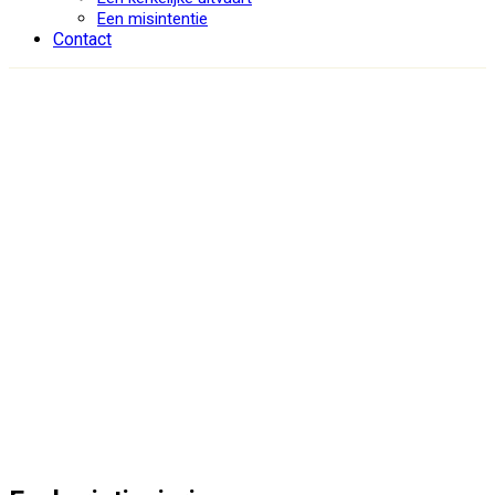
Een misintentie
Contact
Eucharistieviering
Ark
/
Eucharistieviering