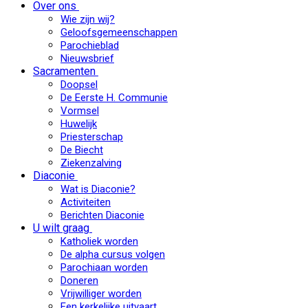
Over ons
Wie zijn wij?
Geloofsgemeenschappen
Parochieblad
Nieuwsbrief
Sacramenten
Doopsel
De Eerste H. Communie
Vormsel
Huwelijk
Priesterschap
De Biecht
Ziekenzalving
Diaconie
Wat is Diaconie?
Activiteiten
Berichten Diaconie
U wilt graag
Katholiek worden
De alpha cursus volgen
Parochiaan worden
Doneren
Vrijwilliger worden
Een kerkelijke uitvaart