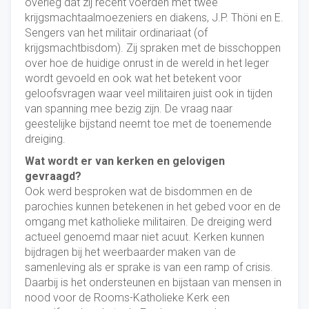
overleg dat zij recent voerden met twee
krijgsmachtaalmoezeniers en diakens, J.P. Thöni en E.
Sengers van het militair ordinariaat (of
krijgsmachtbisdom). Zij spraken met de bisschoppen
over hoe de huidige onrust in de wereld in het leger
wordt gevoeld en ook wat het betekent voor
geloofsvragen waar veel militairen juist ook in tijden
van spanning mee bezig zijn. De vraag naar
geestelijke bijstand neemt toe met de toenemende
dreiging.
Wat wordt er van kerken en gelovigen
gevraagd?
Ook werd besproken wat de bisdommen en de
parochies kunnen betekenen in het gebed voor en de
omgang met katholieke militairen. De dreiging werd
actueel genoemd maar niet acuut. Kerken kunnen
bijdragen bij het weerbaarder maken van de
samenleving als er sprake is van een ramp of crisis.
Daarbij is het ondersteunen en bijstaan van mensen in
nood voor de Rooms-Katholieke Kerk een