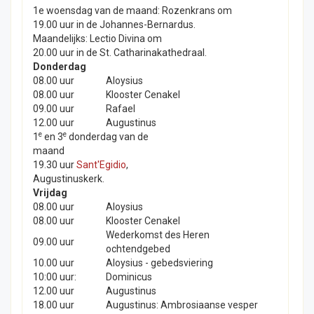
1e woensdag van de maand: Rozenkrans om
19.00 uur in de Johannes-Bernardus.
Maandelijks: Lectio Divina om
20.00 uur in de St. Catharinakathedraal.
Donderdag
08.00 uur
Aloysius
08.00 uur
Klooster Cenakel
09.00 uur
Rafael
12.00 uur
Augustinus
e
e
1
en 3
donderdag van de
maand
19.30 uur
Sant'Egidio
,
Augustinuskerk.
Vrijdag
08.00 uur
Aloysius
08.00 uur
Klooster Cenakel
Wederkomst des Heren
09.00 uur
ochtendgebed
10.00 uur
Aloysius - gebedsviering
10:00 uur:
Dominicus
12.00 uur
Augustinus
18.00 uur
Augustinus: Ambrosiaanse vesper