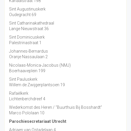
Kanaalstraat 198
Sint Augustinuskerk
Oudegracht 69
Sint Catharinakathedraal
Lange Nieuwstraat 36
Sint Dominicuskerk
Palestrinastraat 1
Johannes-Bernardus
Oranje Nassaulaan 2
Nicolaas-Monica-Jacobus (NMJ)
Boerhaaveplein 199
Sint Pauluskerk
Willem de Zwijgerplantsoen 19
Rafaëlkerk
Lichtenberchdreef 4
Wederkomst des Heren / “Buurthuis Bij Bosshardt”
Marco Pololaan 10
Parochiesecretariaat Utrecht
Adriaen van Ostadelaan 4