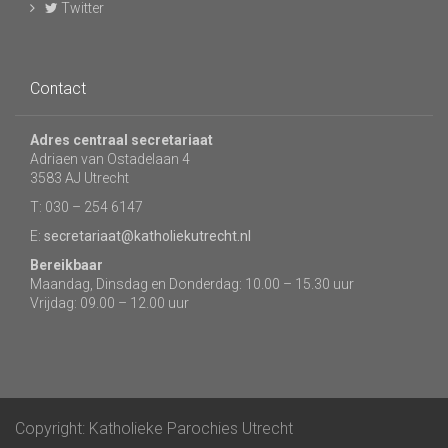
Twitter
Contact
Adres centraal secretariaat
Adriaen van Ostadelaan 4
3583 AJ Utrecht
T: 030 – 254 6147
E:
secretariaat@katholiekutrecht.nl
Bereikbaar
Maandag, Dinsdag en Donderdag: 10.00 – 15.30 uur
Vrijdag: 09.00 – 12.00 uur
Copyright: Katholieke Parochies Utrecht