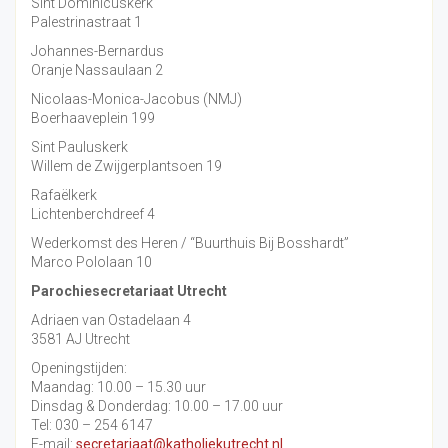
Sint Dominicuskerk
Palestrinastraat 1
Johannes-Bernardus
Oranje Nassaulaan 2
Nicolaas-Monica-Jacobus (NMJ)
Boerhaaveplein 199
Sint Pauluskerk
Willem de Zwijgerplantsoen 19
Rafaëlkerk
Lichtenberchdreef 4
Wederkomst des Heren / “Buurthuis Bij Bosshardt”
Marco Pololaan 10
Parochiesecretariaat Utrecht
Adriaen van Ostadelaan 4
3581 AJ Utrecht
Openingstijden:
Maandag: 10.00 – 15.30 uur
Dinsdag & Donderdag: 10.00 – 17.00 uur
Tel: 030 – 254 6147
E-mail:
secretariaat@katholiekutrecht.nl