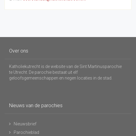
Over ons
Katholiekutrecht is de website van de Sint Martinusparochie
te Utrecht. De parochie bestaat uit elf
geloofsgemeenschappen en negen locaties in de stad.
Nieuws van de parochies
Nieuwsbrief
Parochieblad