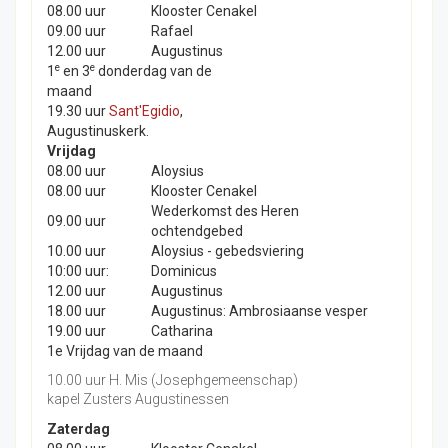
08.00 uur
Klooster Cenakel
09.00 uur
Rafael
12.00 uur
Augustinus
e
e
1
en 3
donderdag van de
maand
19.30 uur
Sant'Egidio
,
Augustinuskerk.
Vrijdag
08.00 uur
Aloysius
08.00 uur
Klooster Cenakel
Wederkomst des Heren
09.00 uur
ochtendgebed
10.00 uur
Aloysius - gebedsviering
10:00 uur:
Dominicus
12.00 uur
Augustinus
18.00 uur
Augustinus: Ambrosiaanse vesper
19.00 uur
Catharina
1e Vrijdag van de maand
10.00 uur H. Mis (Josephgemeenschap)
kapel Zusters Augustinessen
Zaterdag