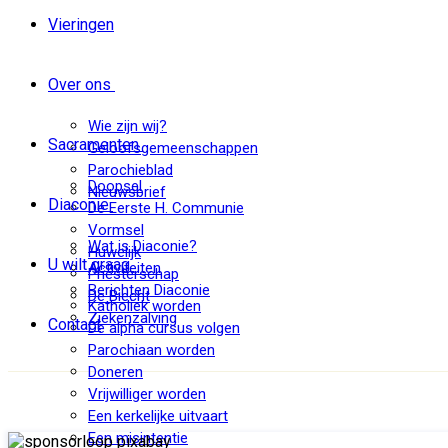
Vieringen
Over ons
Wie zijn wij?
Sacramenten
Geloofsgemeenschappen
Parochieblad
Doopsel
Nieuwsbrief
Diaconie
De Eerste H. Communie
Vormsel
Wat is Diaconie?
Huwelijk
U wilt graag
Activiteiten
Priesterschap
Berichten Diaconie
De Biecht
Katholiek worden
Ziekenzalving
Contact
De alpha cursus volgen
Parochiaan worden
Doneren
Vrijwilliger worden
Een kerkelijke uitvaart
Een misintentie