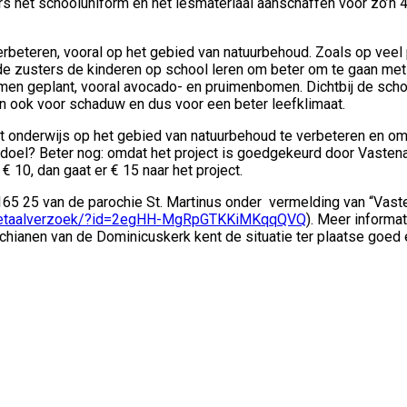
rs het schooluniform en het lesmateriaal aanschaffen voor zo’n
rbeteren, vooral op het gebied van natuurbehoud. Zoals op veel p
n de zusters de kinderen op school leren om beter om te gaan me
en geplant, vooral avocado- en pruimenbomen. Dichtbij de schol
 ook voor schaduw en dus voor een beter leefklimaat.
 onderwijs op het gebied van natuurbehoud te verbeteren en om 
 doel? Beter nog: omdat het project is goedgekeurd door Vasten
 10, dan gaat er € 15 naar het project.
5 25 van de parochie St. Martinus onder vermelding van “Vaste
nl/betaalverzoek/?id=2egHH-MgRpGTKKiMKqqQVQ
). Meer informat
ochianen van de Dominicuskerk kent de situatie ter plaatse goed 