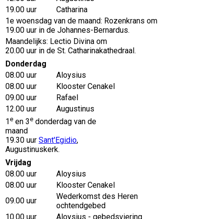
19.00 uur
Catharina
1e woensdag van de maand: Rozenkrans om
19.00 uur in de Johannes-Bernardus.
Maandelijks: Lectio Divina om
20.00 uur in de St. Catharinakathedraal.
Donderdag
08.00 uur
Aloysius
08.00 uur
Klooster Cenakel
09.00 uur
Rafael
12.00 uur
Augustinus
e
e
1
en 3
donderdag van de
maand
19.30 uur
Sant'Egidio
,
Augustinuskerk.
Vrijdag
08.00 uur
Aloysius
08.00 uur
Klooster Cenakel
Wederkomst des Heren
09.00 uur
ochtendgebed
10.00 uur
Aloysius - gebedsviering