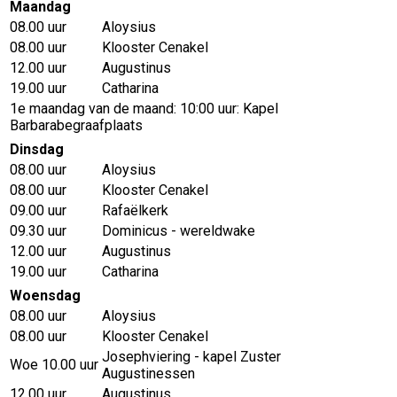
Maandag
08.00 uur
Aloysius
08.00 uur
Klooster Cenakel
12.00 uur
Augustinus
19.00 uur
Catharina
1e maandag van de maand: 10:00 uur: Kapel
Barbarabegraafplaats
Dinsdag
08.00 uur
Aloysius
08.00 uur
Klooster Cenakel
09.00 uur
Rafaëlkerk
09.30 uur
Dominicus - wereldwake
12.00 uur
Augustinus
19.00 uur
Catharina
Woensdag
08.00 uur
Aloysius
08.00 uur
Klooster Cenakel
Josephviering - kapel Zuster
Woe 10.00 uur
Augustinessen
12.00 uur
Augustinus