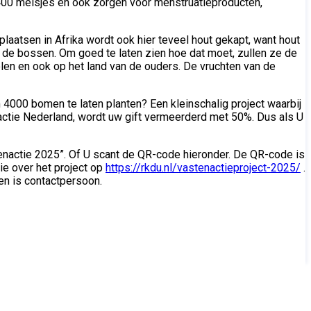
 400 meisjes en ook zorgen voor menstruatieproducten,
laatsen in Afrika wordt ook hier teveel hout gekapt, want hout
t de bossen. Om goed te laten zien hoe dat moet, zullen ze de
en en ook op het land van de ouders. De vruchten van de
4000 bomen te laten planten? Een kleinschalig project waarbij
actie Nederland, wordt uw gift vermeerderd met 50%. Dus als U
nactie 2025”. Of U scant de QR-code hieronder. De QR-code is
ie over het project op
https://rkdu.nl/vastenactieproject-2025/
.
en is contactpersoon.