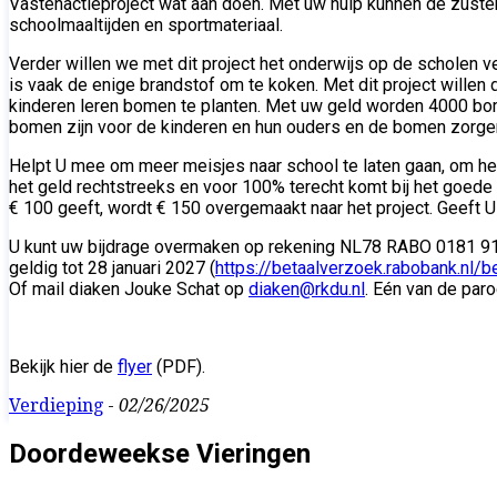
Vastenactieproject wat aan doen. Met uw hulp kunnen de zuste
schoolmaaltijden en sportmateriaal.
Verder willen we met dit project het onderwijs op de scholen ve
is vaak de enige brandstof om te koken. Met dit project wille
kinderen leren bomen te planten. Met uw geld worden 4000 bom
bomen zijn voor de kinderen en hun ouders en de bomen zorgen
Helpt U mee om meer meisjes naar school te laten gaan, om het
het geld rechtstreeks en voor 100% terecht komt bij het goede
€ 100 geeft, wordt € 150 overgemaakt naar het project. Geeft U €
U kunt uw bijdrage overmaken op rekening NL78 RABO 0181 916
geldig tot 28 januari 2027 (
https://betaalverzoek.rabobank.
Of mail diaken Jouke Schat op
diaken@rkdu.nl
. Eén van de par
Bekijk hier de
flyer
(PDF).
Verdieping
-
02/26/2025
Doordeweekse Vieringen