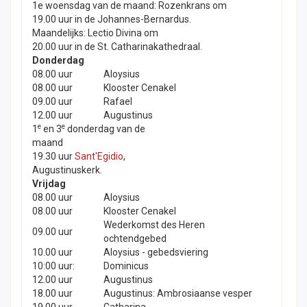
1e woensdag van de maand: Rozenkrans om
19.00 uur in de Johannes-Bernardus.
Maandelijks: Lectio Divina om
20.00 uur in de St. Catharinakathedraal.
Donderdag
08.00 uur
Aloysius
08.00 uur
Klooster Cenakel
09.00 uur
Rafael
12.00 uur
Augustinus
e
e
1
en 3
donderdag van de
maand
19.30 uur
Sant'Egidio
,
Augustinuskerk.
Vrijdag
08.00 uur
Aloysius
08.00 uur
Klooster Cenakel
Wederkomst des Heren
09.00 uur
ochtendgebed
10.00 uur
Aloysius - gebedsviering
10:00 uur:
Dominicus
12.00 uur
Augustinus
18.00 uur
Augustinus: Ambrosiaanse vesper
19.00 uur
Catharina