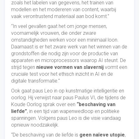
zoals het labelen van gegevens, het trainen van
modellen en het modereren van content, waarbij
vaak verontrustend materiaal aan bod komt.”
“In veel gevallen gaat het om jonge mensen,
voornamelijk vrouwen, die onder zware
omstandigheden werken voor een minimaal loon.
Daarnaast is er het zware werk van het winnen van de
grondstoffen die nodig zijn voor de productie van
apparaten en microprocessors waarop AI steunt. De
strijd tegen
nieuwe vormen van slavernij
vormt een
cruciale test voor het ethisch inzicht in AI en de
digitale transformatie.”
Ook gaat paus Leo in op kunstmatige intelligentie en
oorlog. Hij verwijst naar paus Paulus VI, die tijdens de
Koude Oorlog sprak over een
“beschaving van
liefde”
, in een tijd van wapenwedloop en politieke
spanningen. Volgens paus Leo is die visie vandaag
opnieuw noodzakelijk.
“De beschaving van de liefde is
geen naïeve utopie
,