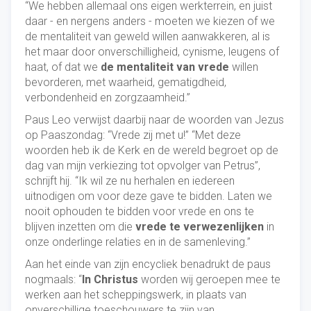
“We hebben allemaal ons eigen werkterrein, en juist
daar - en nergens anders - moeten we kiezen of we
de mentaliteit van geweld willen aanwakkeren, al is
het maar door onverschilligheid, cynisme, leugens of
haat, of dat we
de mentaliteit van vrede
willen
bevorderen, met waarheid, gematigdheid,
verbondenheid en zorgzaamheid.”
Paus Leo verwijst daarbij naar de woorden van Jezus
op Paaszondag: “Vrede zij met u!” “Met deze
woorden heb ik de Kerk en de wereld begroet op de
dag van mijn verkiezing tot opvolger van Petrus”,
schrijft hij. “Ik wil ze nu herhalen en iedereen
uitnodigen om voor deze gave te bidden. Laten we
nooit ophouden te bidden voor vrede en ons te
blijven inzetten om die
vrede te verwezenlijken
in
onze onderlinge relaties en in de samenleving.”
Aan het einde van zijn encycliek benadrukt de paus
nogmaals: “
In Christus
worden wij geroepen mee te
werken aan het scheppingswerk, in plaats van
onverschillige toeschouwers te zijn van