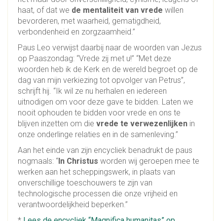
haat, of dat we
de mentaliteit van vrede
willen
bevorderen, met waarheid, gematigdheid,
verbondenheid en zorgzaamheid.”
Paus Leo verwijst daarbij naar de woorden van Jezus
op Paaszondag: “Vrede zij met u!” “Met deze
woorden heb ik de Kerk en de wereld begroet op de
dag van mijn verkiezing tot opvolger van Petrus”,
schrijft hij. “Ik wil ze nu herhalen en iedereen
uitnodigen om voor deze gave te bidden. Laten we
nooit ophouden te bidden voor vrede en ons te
blijven inzetten om die
vrede te verwezenlijken
in
onze onderlinge relaties en in de samenleving.”
Aan het einde van zijn encycliek benadrukt de paus
nogmaals: “
In Christus
worden wij geroepen mee te
werken aan het scheppingswerk, in plaats van
onverschillige toeschouwers te zijn van
technologische processen die onze vrijheid en
verantwoordelijkheid beperken.”
*
Lees de encycliek “Magnifica humanitas” op