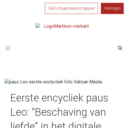
Geloofsgemeenschappen
Vieringen
Toggle
navigation
Eerste encycliek paus
Leo: “Beschaving van
liefde” in het digitale