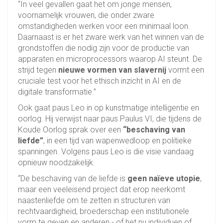
“In veel gevallen gaat het om jonge mensen,
voornamelijk vrouwen, die onder zware
omstandigheden werken voor een minimaal loon.
Daarnaast is er het zware werk van het winnen van de
grondstoffen die nodig zijn voor de productie van
apparaten en microprocessors waarop AI steunt. De
strijd tegen
nieuwe vormen van slavernij
vormt een
cruciale test voor het ethisch inzicht in AI en de
digitale transformatie.”
Ook gaat paus Leo in op kunstmatige intelligentie en
oorlog. Hij verwijst naar paus Paulus VI, die tijdens de
Koude Oorlog sprak over een
“beschaving van
liefde”
, in een tijd van wapenwedloop en politieke
spanningen. Volgens paus Leo is die visie vandaag
opnieuw noodzakelijk.
“De beschaving van de liefde is
geen naïeve utopie
,
maar een veeleisend project dat erop neerkomt
naastenliefde om te zetten in structuren van
rechtvaardigheid, broederschap een institutionele
vorm te geven en anderen - of het nu individuen of