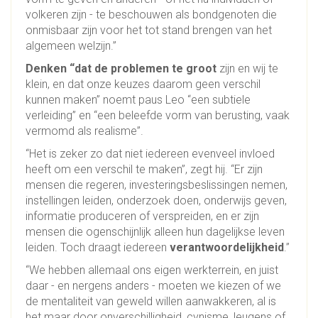
volkeren zijn - te beschouwen als bondgenoten die
onmisbaar zijn voor het tot stand brengen van het
algemeen welzijn.”
Denken “dat de problemen te groot
zijn en wij te
klein, en dat onze keuzes daarom geen verschil
kunnen maken” noemt paus Leo “een subtiele
verleiding” en “een beleefde vorm van berusting, vaak
vermomd als realisme”.
“Het is zeker zo dat niet iedereen evenveel invloed
heeft om een verschil te maken”, zegt hij. “Er zijn
mensen die regeren, investeringsbeslissingen nemen,
instellingen leiden, onderzoek doen, onderwijs geven,
informatie produceren of verspreiden, en er zijn
mensen die ogenschijnlijk alleen hun dagelijkse leven
leiden. Toch draagt iedereen
verantwoordelijkheid
.”
“We hebben allemaal ons eigen werkterrein, en juist
daar - en nergens anders - moeten we kiezen of we
de mentaliteit van geweld willen aanwakkeren, al is
het maar door onverschilligheid, cynisme, leugens of