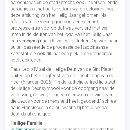
parochianen uit de stad Utrecht, ook uit verschillende
parochies uit het aartsbisdom waren gelovigen naar
deze afsluiting van het Heilig Jaar gekomen. Na
afloop van de viering ging nog één keer het
processiekruis voorop dat was versierd met vier
linten in de kleuren van het logo van het Heilig Jaar,
een verwijzing naar de vier windstreken. Op weg naar
buiten passeerde de processie de Napolitaanse
kerststal, die ook dit jaar een plek in de kathedraal
heeft gekregen.
Paus Leo XIV zal de Heilige Deur van de Sint Pieter
sluiten op het Hoogfeest van de Openbaring van de
Heer (6 januari 2026). “In de katholieke traditie staat
de Heilige Deur symbool voor de doorgang naar de
verlossing, de weg naar een nieuw en eeuwig leven
die Jezus voor de mensheid heeft geopend,” schreef
paus Franciscus in de bul waarin hij het Jubeljaar
destijds afkondigde.
Heilige Familie
In zijn preek
wees mgr. Hoogenboom erop dat het