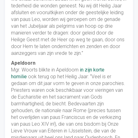
tederheid die wonden geneest. Nu wij dit Heilig Jaar
afsluiten en vooruitkijken onder de geestelijke leiding
van paus Leo, worden wij geroepen om de genade
van het Jubeljaar als pelgrims van hoop op drie
manieren verder te dragen: door geleid door de
Heilige Geest met de Heer op weg te gaan, door ons
door Hem te laten onderrichten en zenden en door
aanzeggers van zijn vrede te zijn.”
Apeldoorn
Mgr. Woorts blikte in Apeldoorn
in zijn korte
homilie
ook terug op het Heilig Jaar: “Veel is er
gedaan om dit jaar vorm te geven in onze parochies.
Priesters waren ook beschikbaar voor vieringen van
de Eucharistie en het sacrament van Gods
barmhartigheid, de biecht. Bedevaarten zijn
gehouden, de nationale naar Rome (precies tussen
het overlijden van paus Franciscus en de verkiezing
van paus Leo XIV in!), die van ons bisdom bij Onze
Lieve Vrouw van Eiteren in IJsselstein, die van de
misdienaars uit heel ons land naar Oudenbosch. En