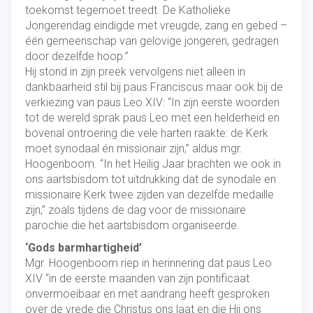
toekomst tegemoet treedt. De Katholieke
Jongerendag eindigde met vreugde, zang en gebed –
één gemeenschap van gelovige jongeren, gedragen
door dezelfde hoop.”
Hij stond in zijn preek vervolgens niet alleen in
dankbaarheid stil bij paus Franciscus maar ook bij de
verkiezing van paus Leo XIV: “In zijn eerste woorden
tot de wereld sprak paus Leo met een helderheid en
bovenal ontroering die vele harten raakte: de Kerk
moet synodaal én missionair zijn,” aldus mgr.
Hoogenboom. “In het Heilig Jaar brachten we ook in
ons aartsbisdom tot uitdrukking dat de synodale en
missionaire Kerk twee zijden van dezelfde medaille
zijn,” zoals tijdens de dag voor de missionaire
parochie die het aartsbisdom organiseerde.
‘Gods barmhartigheid’
Mgr. Hoogenboom riep in herinnering dat paus Leo
XIV “in de eerste maanden van zijn pontificaat
onvermoeibaar en met aandrang heeft gesproken
over de vrede die Christus ons laat en die Hij ons