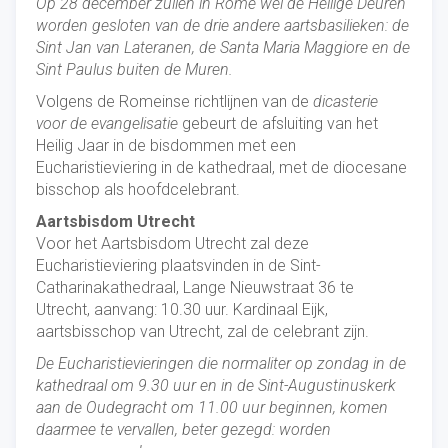
Op 28 december zullen in Rome wel de Heilige Deuren
worden gesloten van de drie andere aartsbasilieken: de
Sint Jan van Lateranen, de Santa Maria Maggiore en de
Sint Paulus buiten de Muren.
Volgens de Romeinse richtlijnen van de
dicasterie
voor de evangelisatie
gebeurt de afsluiting van het
Heilig Jaar in de bisdommen met een
Eucharistieviering in de kathedraal, met de diocesane
bisschop als hoofdcelebrant.
Aartsbisdom Utrecht
Voor het Aartsbisdom Utrecht zal deze
Eucharistieviering plaatsvinden in de Sint-
Catharinakathedraal, Lange Nieuwstraat 36 te
Utrecht, aanvang: 10.30 uur. Kardinaal Eijk,
aartsbisschop van Utrecht, zal de celebrant zijn.
De Eucharistievieringen die normaliter op zondag in de
kathedraal om 9.30 uur en in de Sint-Augustinuskerk
aan de Oudegracht om 11.00 uur beginnen, komen
daarmee te vervallen, beter gezegd: worden