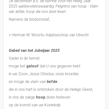
28 december a.s. de hymne voor het Heilig Jaar
2025 aanbevelenswaardig:
Pelgrims van hoop
-
Vlam
van liefde, hoop die ons doet leven.
Namens de bisdomstaf,
+ Herman W. Woorts, hulpbisschop van Utrecht
Gebed van het Jubeljaar 2025
Vader in de hemel
moge het
geloof
dat U ons gegeven hebt
in uw Zoon, Jezus Christus, onze broeder,
en moge de vlam van
liefde
die in ons hart is ontstoken door de Heilige Geest,
in ons de zalige
hoop
doen herleven
op de komst van uw Koninkrijk.