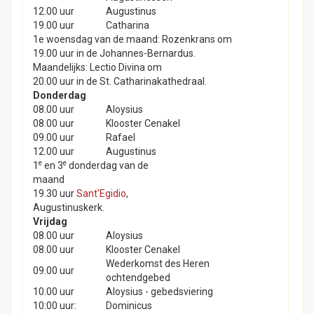
12.00 uur
Augustinus
19.00 uur
Catharina
1e woensdag van de maand: Rozenkrans om
19.00 uur in de Johannes-Bernardus.
Maandelijks: Lectio Divina om
20.00 uur in de St. Catharinakathedraal.
Donderdag
08.00 uur
Aloysius
08.00 uur
Klooster Cenakel
09.00 uur
Rafael
12.00 uur
Augustinus
e
e
1
en 3
donderdag van de
maand
19.30 uur
Sant'Egidio
,
Augustinuskerk.
Vrijdag
08.00 uur
Aloysius
08.00 uur
Klooster Cenakel
Wederkomst des Heren
09.00 uur
ochtendgebed
10.00 uur
Aloysius - gebedsviering
10:00 uur:
Dominicus