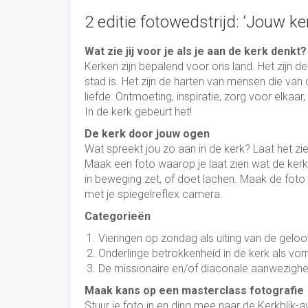
2 editie fotowedstrijd: ‘Jouw ker
Wat zie jij voor je als je aan de kerk denkt?
Kerken zijn bepalend voor ons land. Het zijn d
stad is. Het zijn de harten van mensen die v
liefde: Ontmoeting, inspiratie, zorg voor elkaa
In de kerk gebeurt het!
De kerk door jouw ogen
Wat spreekt jou zo aan in de kerk? Laat het z
Maak een foto waarop je laat zien wat de kerk 
in beweging zet, of doet lachen. Maak de foto z
met je spiegelreflex camera.
Categorieën
Vieringen op zondag als uiting van de geloo
Onderlinge betrokkenheid in de kerk als vo
De missionaire en/of diaconale aanwezighei
Maak kans op een masterclass fotografie
Stuur je foto in en ding mee naar de Kerkblik-a