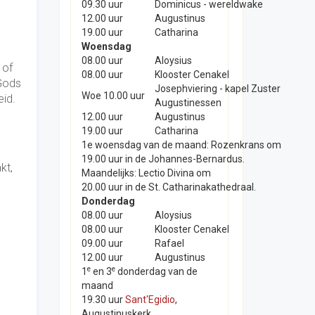
09.30 uur
Dominicus - wereldwake
12.00 uur
Augustinus
19.00 uur
Catharina
Woensdag
08.00 uur
Aloysius
 of
08.00 uur
Klooster Cenakel
 Gods
Josephviering - kapel Zuster
Woe 10.00 uur
eid.
Augustinessen
12.00 uur
Augustinus
19.00 uur
Catharina
1e woensdag van de maand: Rozenkrans om
19.00 uur in de Johannes-Bernardus.
kt,
Maandelijks: Lectio Divina om
l
20.00 uur in de St. Catharinakathedraal.
Donderdag
08.00 uur
Aloysius
08.00 uur
Klooster Cenakel
09.00 uur
Rafael
12.00 uur
Augustinus
e
e
1
en 3
donderdag van de
maand
19.30 uur
Sant'Egidio
,
Augustinuskerk.