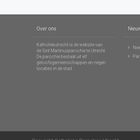
Over ons
Nieuw
Katholiekutrecht is de website van
Nie
de Sint Martinusparochie te Utrecht.
Par
De parochie bestaat uit elf
geloofsgemeenschappen en negen
locaties in de stad.