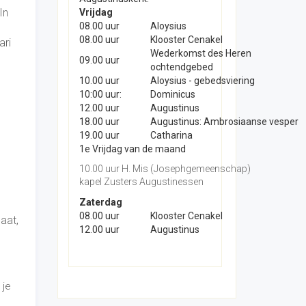
 In
Vrijdag
08.00 uur
Aloysius
08.00 uur
Klooster Cenakel
ari
Wederkomst des Heren
09.00 uur
ochtendgebed
10.00 uur
Aloysius - gebedsviering
10:00 uur:
Dominicus
12.00 uur
Augustinus
18.00 uur
Augustinus: Ambrosiaanse vesper
19.00 uur
Catharina
1e Vrijdag van de maand
10.00 uur H. Mis (Josephgemeenschap)
kapel Zusters Augustinessen
Zaterdag
08.00 uur
Klooster Cenakel
aat,
12.00 uur
Augustinus
 je