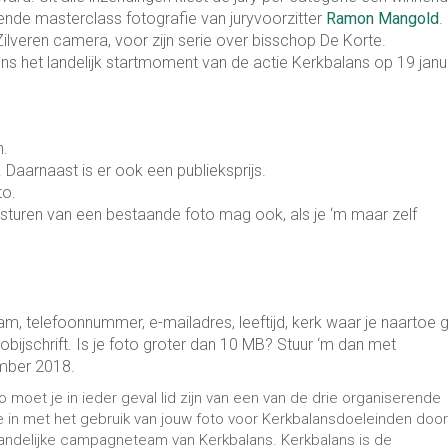
rende masterclass fotografie van juryvoorzitter
Ramon Mangold
.
ilveren camera, voor zijn serie over bisschop De Korte.
s het landelijk startmoment van de actie Kerkbalans op 19 janu
n.
Daarnaast is er ook een publieksprijs.
to.
insturen van een bestaande foto mag ook, als je ‘m maar zelf
aam, telefoonnummer, e-mailadres, leeftijd, kerk waar je naartoe g
bijschrift. Is je foto groter dan 10 MB? Stuur ‘m dan met
mber 2018.
zo moet je in ieder geval lid zijn van een van de drie organiserende
in met het gebruik van jouw foto voor Kerkbalansdoeleinden door
landelijke campagneteam van Kerkbalans. Kerkbalans is de