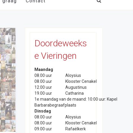
t graag
Contact
Doordeweeks
e Vieringen
Maandag
08.00 uur
Aloysius
08.00 uur
Klooster Cenakel
12.00 uur
Augustinus
19.00 uur
Catharina
1e maandag van de maand: 10:00 uur: Kapel
Barbarabegraafplaats
Dinsdag
08.00 uur
Aloysius
08.00 uur
Klooster Cenakel
09.00 uur
Rafaëlkerk