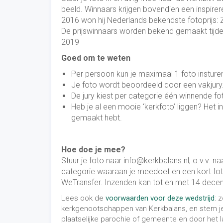
beeld. Winnaars krijgen bovendien een inspire
2016 won hij Nederlands bekendste fotoprijs: Z
De prijswinnaars worden bekend gemaakt tijden
2019
Goed om te weten
Per persoon kun je maximaal 1 foto insture
Je foto wordt beoordeeld door een vakjury. 
De jury kiest per categorie één winnende fo
Heb je al een mooie ‘kerkfoto’ liggen? Het 
gemaakt hebt.
Hoe doe je mee?
Stuur je foto naar info@kerkbalans.nl, o.v.v. n
categorie waaraan je meedoet en een kort foto
WeTransfer. Inzenden kan tot en met 14 dece
Lees ook de
voorwaarden voor deze wedstrijd
: 
kerkgenootschappen van Kerkbalans, en stem je 
plaatselijke parochie of gemeente en door het 