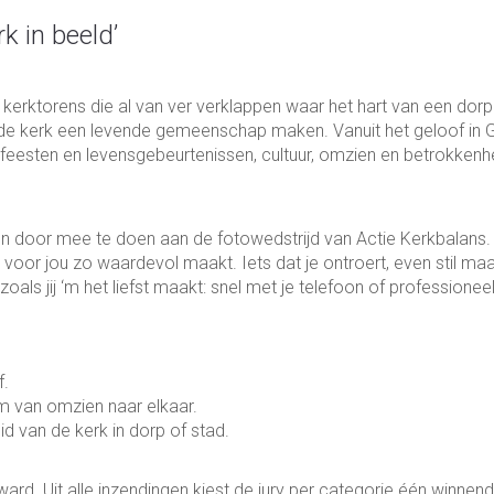
k in beeld’
e kerktorens die al van ver verklappen waar het hart van een dorp
an de kerk een levende gemeenschap maken. Vanuit het geloof in
r, feesten en levensgebeurtenissen, cultuur, omzien en betrokkenh
ien door mee te doen aan de fotowedstrijd van Actie Kerkbalans.
voor jou zo waardevol maakt. Iets dat je ontroert, even stil maa
oals jij ‘m het liefst maakt: snel met je telefoon of professionee
f.
rm van omzien naar elkaar.
d van de kerk in dorp of stad.
ward. Uit alle inzendingen kiest de jury per categorie één winnend