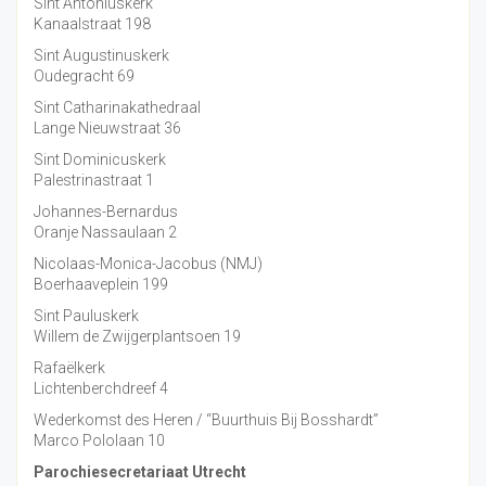
Sint Antoniuskerk
Kanaalstraat 198
Sint Augustinuskerk
Oudegracht 69
Sint Catharinakathedraal
Lange Nieuwstraat 36
Sint Dominicuskerk
Palestrinastraat 1
Johannes-Bernardus
Oranje Nassaulaan 2
Nicolaas-Monica-Jacobus (NMJ)
Boerhaaveplein 199
Sint Pauluskerk
Willem de Zwijgerplantsoen 19
Rafaëlkerk
Lichtenberchdreef 4
Wederkomst des Heren / “Buurthuis Bij Bosshardt”
Marco Pololaan 10
Parochiesecretariaat Utrecht