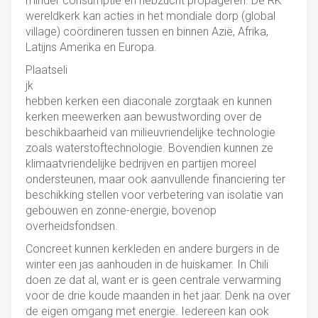
minder consumptie en hebzucht propageren. De RK
wereldkerk kan acties in het mondiale dorp (global
village) coördineren tussen en binnen Azië, Afrika,
Latijns Amerika en Europa.
Plaatseli
jk
hebben kerken een diaconale zorgtaak en kunnen
kerken meewerken aan bewustwording over de
beschikbaarheid van milieuvriendelijke technologie
zoals waterstoftechnologie. Bovendien kunnen ze
klimaatvriendelijke bedrijven en partijen moreel
ondersteunen, maar ook aanvullende financiering ter
beschikking stellen voor verbetering van isolatie van
gebouwen en zonne-energie, bovenop
overheidsfondsen.
Concreet kunnen kerkleden en andere burgers in de
winter een jas aanhouden in de huiskamer. In Chili
doen ze dat al, want er is geen centrale verwarming
voor de drie koude maanden in het jaar. Denk na over
de eigen omgang met energie. Iedereen kan ook