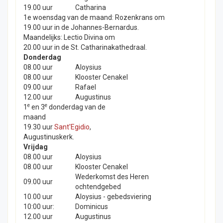
19.00 uur
Catharina
1e woensdag van de maand: Rozenkrans om
19.00 uur in de Johannes-Bernardus.
Maandelijks: Lectio Divina om
20.00 uur in de St. Catharinakathedraal.
Donderdag
08.00 uur
Aloysius
08.00 uur
Klooster Cenakel
09.00 uur
Rafael
12.00 uur
Augustinus
e
e
1
en 3
donderdag van de
maand
19.30 uur
Sant'Egidio
,
Augustinuskerk.
Vrijdag
08.00 uur
Aloysius
08.00 uur
Klooster Cenakel
Wederkomst des Heren
09.00 uur
ochtendgebed
10.00 uur
Aloysius - gebedsviering
10:00 uur:
Dominicus
12.00 uur
Augustinus