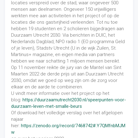
locaties verspreid over de stad, waar ongeveer 500
mensen aan deelnamen. Ongeveer 150 vrijwilligers
werkten mee aan activiteiten in het project of op de
locaties die ons gastvrijheid verleenden. Tot nu toe
hebben 19 studenten en 2 scholieren bijgedragen aan
Duurzaam Utrecht 2030. Via berichten in DUIC, het
Nederlands Dagblad, NPO radio 1 (EO programma Geld
of je leven), Stadstv Utrecht (U in de wijk Zuilen, St.
Martinus+ magazine, en eigen media van partners
hebben we naar schatting 1 miljoen mensen bereikt.
Op 11 november reikte de jury van de Mantel van Sint
Maarten 2022 de derde prijs uit aan Duurzaam Utrecht
2030, omdat we goed op weg zijn om de zorg voor
elkaar en de aarde te combineren.
U vindt meer informatie over het project op het
blog:
https://duurzaamutrecht2030.nl/speerpunten-voor-
duurzaam-leven-met-smalle-beurs
Of download het volledige verslag over het afgelopen
najaar
hier:
https://zenodo.org/record/7468742#.Y7QMfnbMJM
w