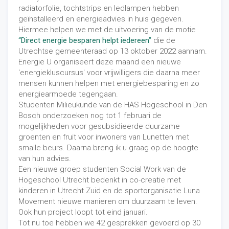
radiatorfolie, tochtstrips en ledlampen hebben
geïnstalleerd en energieadvies in huis gegeven.
Hiermee helpen we met de uitvoering van de motie
“Direct energie besparen helpt iedereen”
die de
Utrechtse gemeenteraad op 13 oktober 2022 aannam.
Energie U organiseert deze maand een nieuwe
'energiekluscursus' voor vrijwilligers die daarna meer
mensen kunnen helpen met energiebesparing en zo
energiearmoede tegengaan.
Studenten Milieukunde van de HAS Hogeschool in Den
Bosch onderzoeken nog tot 1 februari de
mogelijkheden voor gesubsidieerde duurzame
groenten en fruit voor inwoners van Lunetten met
smalle beurs. Daarna breng ik u graag op de hoogte
van hun advies.
Een nieuwe groep studenten Social Work van de
Hogeschool Utrecht bedenkt in co-creatie met
kinderen in Utrecht Zuid en de sportorganisatie Luna
Movement nieuwe manieren om duurzaam te leven.
Ook hun project loopt tot eind januari.
Tot nu toe hebben we 42 gesprekken gevoerd op 30