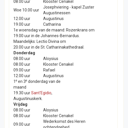
08.00 uur
Klooster Cenakel
Josephviering - kapel Zuster
Woe 10.00 uur
Augustinessen
12.00 uur
Augustinus
19.00 uur
Catharina
1e woensdag van de maand: Rozenkrans om
19.00 uur in de Johannes-Bernardus.
Maandelijks: Lectio Divina om
20.00 uur in de St. Catharinakathedraal.
Donderdag
08.00 uur
Aloysius
08.00 uur
Klooster Cenakel
09.00 uur
Rafael
12.00 uur
Augustinus
e
e
1
en 3
donderdag van de
maand
19.30 uur
Sant'Egidio
,
Augustinuskerk.
Vrijdag
08.00 uur
Aloysius
08.00 uur
Klooster Cenakel
Wederkomst des Heren
09.00 uur
ochtendgebed