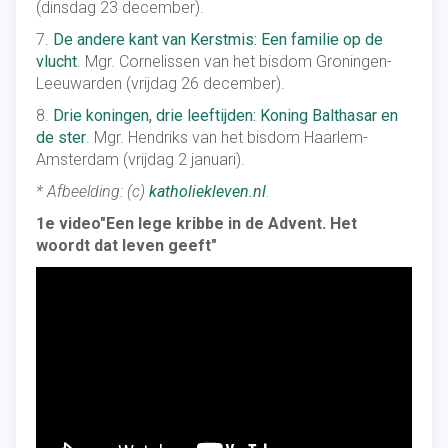
(dinsdag 23 december).
7.
De andere kant van Kerstmis: Een familie op de
vlucht
. Mgr. Cornelissen van het bisdom Groningen-
Leeuwarden (vrijdag 26 december).
8.
Drie koningen, drie leeftijden: Koning Balthasar en
de ster
. Mgr. Hendriks van het bisdom Haarlem-
Amsterdam (vrijdag 2 januari).
* Afbeelding: (c)
katholiekleven.nl
.
1e video"Een lege kribbe in de Advent. Het
woordt dat leven geeft"