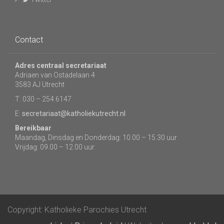
Contact
Adres centraal secretariaat
Adriaen van Ostadelaan 4
3583 AJ Utrecht
T: 030 – 254 6147
E:
secretariaat@katholiekutrecht.nl
Bereikbaar
Maandag, Dinsdag en Donderdag: 10.00 – 15.30 uur
Vrijdag: 09.00 – 12.00 uur
Copyright: Katholieke Parochies Utrecht