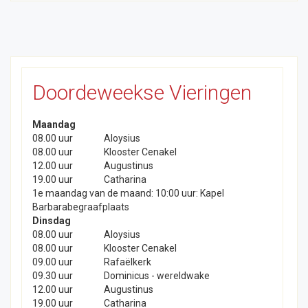
Doordeweekse Vieringen
Maandag
08.00 uur
Aloysius
6e video: "Gloria in excelsis Deo: De boodschap
08.00 uur
Klooster Cenakel
van de kerstengel"
12.00 uur
Augustinus
19.00 uur
Catharina
1e maandag van de maand: 10:00 uur: Kapel
Barbarabegraafplaats
Dinsdag
08.00 uur
Aloysius
08.00 uur
Klooster Cenakel
09.00 uur
Rafaëlkerk
09.30 uur
Dominicus - wereldwake
12.00 uur
Augustinus
19.00 uur
Catharina