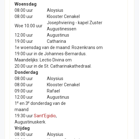
Woensdag
7e video: "De andere kant van Kerstmis: Een
08.00 uur
Aloysius
familie op de vlucht
Verdieping
-
11/26/2025
08.00 uur
Klooster Cenakel
Josephviering - kapel Zuster
Woe 10.00 uur
Augustinessen
12.00 uur
Augustinus
19.00 uur
Catharina
1e woensdag van de maand: Rozenkrans om
19.00 uur in de Johannes-Bernardus.
Maandelijks: Lectio Divina om
20.00 uur in de St. Catharinakathedraal.
Donderdag
08.00 uur
Aloysius
08.00 uur
Klooster Cenakel
8e video: "Drie koningen, drie leeftijden: Koning
09.00 uur
Rafael
Balthasar en de ster"
12.00 uur
Augustinus
e
e
1
en 3
donderdag van de
maand
19.30 uur
Sant'Egidio
,
Augustinuskerk.
Vrijdag
08.00 uur
Aloysius