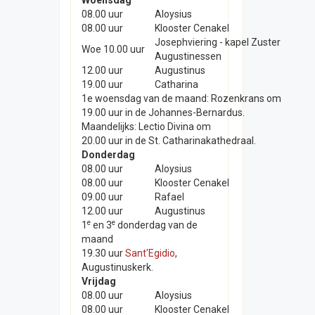
Woensdag
08.00 uur
Aloysius
08.00 uur
Klooster Cenakel
Josephviering - kapel Zuster
Woe 10.00 uur
Augustinessen
12.00 uur
Augustinus
19.00 uur
Catharina
1e woensdag van de maand: Rozenkrans om
19.00 uur in de Johannes-Bernardus.
Maandelijks: Lectio Divina om
20.00 uur in de St. Catharinakathedraal.
Donderdag
08.00 uur
Aloysius
08.00 uur
Klooster Cenakel
09.00 uur
Rafael
12.00 uur
Augustinus
e
e
1
en 3
donderdag van de
maand
19.30 uur
Sant'Egidio
,
Augustinuskerk.
Vrijdag
08.00 uur
Aloysius
08.00 uur
Klooster Cenakel