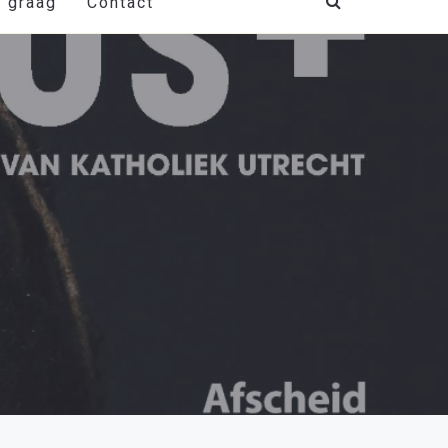
t graag
Contact