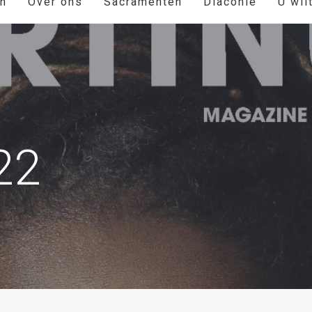
en
Over ons
Sacramenten
Diaconie
U wil
22