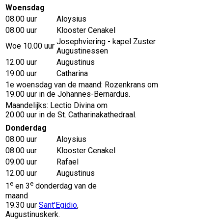
Woensdag
08.00 uur
Aloysius
08.00 uur
Klooster Cenakel
Josephviering - kapel Zuster
Woe 10.00 uur
Augustinessen
12.00 uur
Augustinus
19.00 uur
Catharina
1e woensdag van de maand: Rozenkrans om
19.00 uur in de Johannes-Bernardus.
Maandelijks: Lectio Divina om
20.00 uur in de St. Catharinakathedraal.
Donderdag
08.00 uur
Aloysius
08.00 uur
Klooster Cenakel
09.00 uur
Rafael
12.00 uur
Augustinus
e
e
1
en 3
donderdag van de
maand
19.30 uur
Sant'Egidio
,
Augustinuskerk.