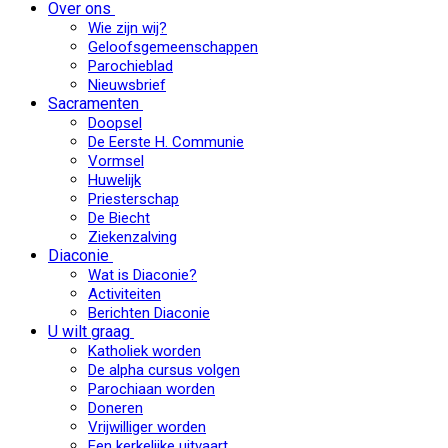
Over ons
Wie zijn wij?
Geloofsgemeenschappen
Parochieblad
Nieuwsbrief
Sacramenten
Doopsel
De Eerste H. Communie
Vormsel
Huwelijk
Priesterschap
De Biecht
Ziekenzalving
Diaconie
Wat is Diaconie?
Activiteiten
Berichten Diaconie
U wilt graag
Katholiek worden
De alpha cursus volgen
Parochiaan worden
Doneren
Vrijwilliger worden
Een kerkelijke uitvaart