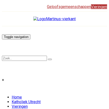
Geloofsgemeenschappen
Vieringen
Toggle navigation
×
Home
Katholiek Utrecht
Vieringen