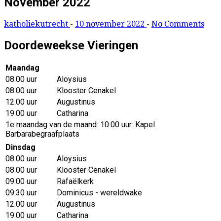
November 2022
katholiekutrecht
-
10 november 2022
-
No Comments
Doordeweekse Vieringen
Maandag
08.00 uur
Aloysius
08.00 uur
Klooster Cenakel
12.00 uur
Augustinus
19.00 uur
Catharina
1e maandag van de maand: 10:00 uur: Kapel
Barbarabegraafplaats
Dinsdag
08.00 uur
Aloysius
08.00 uur
Klooster Cenakel
09.00 uur
Rafaëlkerk
09.30 uur
Dominicus - wereldwake
12.00 uur
Augustinus
19.00 uur
Catharina