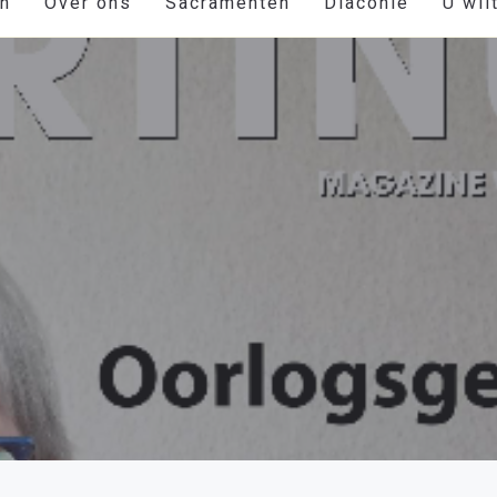
en
Over ons
Sacramenten
Diaconie
U wil