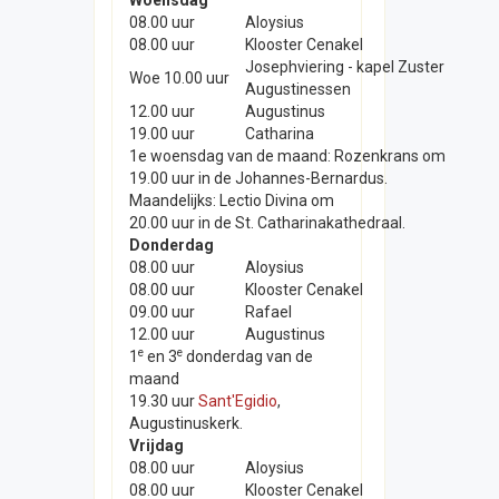
Woensdag
08.00 uur
Aloysius
08.00 uur
Klooster Cenakel
Josephviering - kapel Zuster
Woe 10.00 uur
Augustinessen
12.00 uur
Augustinus
19.00 uur
Catharina
1e woensdag van de maand: Rozenkrans om
19.00 uur in de Johannes-Bernardus.
Maandelijks: Lectio Divina om
20.00 uur in de St. Catharinakathedraal.
Donderdag
08.00 uur
Aloysius
08.00 uur
Klooster Cenakel
09.00 uur
Rafael
12.00 uur
Augustinus
e
e
1
en 3
donderdag van de
maand
19.30 uur
Sant'Egidio
,
Augustinuskerk.
Vrijdag
08.00 uur
Aloysius
08.00 uur
Klooster Cenakel