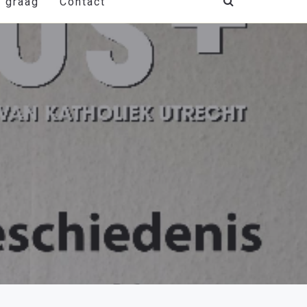
t graag
Contact