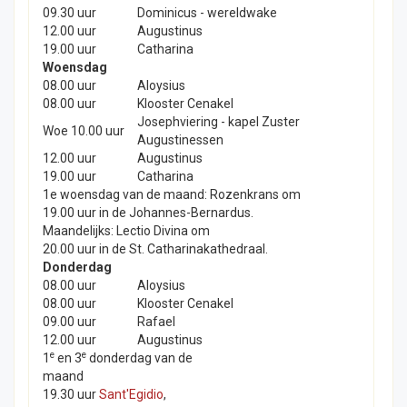
09.30 uur
Dominicus - wereldwake
12.00 uur
Augustinus
19.00 uur
Catharina
Woensdag
08.00 uur
Aloysius
08.00 uur
Klooster Cenakel
Josephviering - kapel Zuster
Woe 10.00 uur
Augustinessen
12.00 uur
Augustinus
19.00 uur
Catharina
1e woensdag van de maand: Rozenkrans om
19.00 uur in de Johannes-Bernardus.
Maandelijks: Lectio Divina om
20.00 uur in de St. Catharinakathedraal.
Donderdag
08.00 uur
Aloysius
08.00 uur
Klooster Cenakel
09.00 uur
Rafael
12.00 uur
Augustinus
e
e
1
en 3
donderdag van de
maand
19.30 uur
Sant'Egidio
,