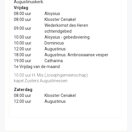
Augustinuskerk.
Vrijdag
08.00 uur
Aloysius
08.00 uur
Klooster Cenakel
Wederkomst des Heren
09.00 uur
ochtendgebed
10.00 uur
Aloysius - gebedsviering
10:00 uur:
Dominicus
12.00 uur
Augustinus
18.00 uur
Augustinus: Ambrosiaanse vesper
19.00 uur
Catharina
1e Vrijdag van de maand
10.00 uur H. Mis (Josephgemeenschap)
kapel Zusters Augustinessen
Zaterdag
08.00 uur
Klooster Cenakel
12.00 uur
Augustinus