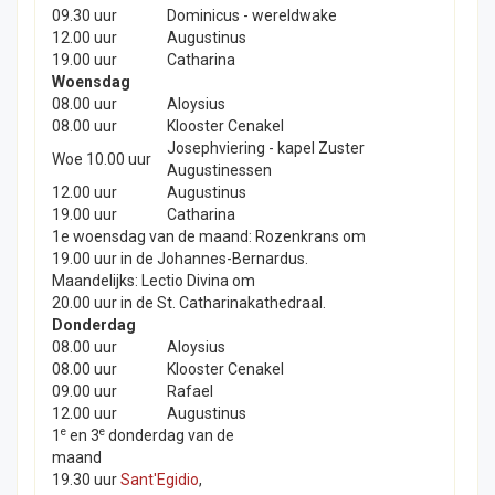
09.30 uur
Dominicus - wereldwake
12.00 uur
Augustinus
19.00 uur
Catharina
Woensdag
08.00 uur
Aloysius
08.00 uur
Klooster Cenakel
Josephviering - kapel Zuster
Woe 10.00 uur
Augustinessen
12.00 uur
Augustinus
19.00 uur
Catharina
1e woensdag van de maand: Rozenkrans om
19.00 uur in de Johannes-Bernardus.
Maandelijks: Lectio Divina om
20.00 uur in de St. Catharinakathedraal.
Donderdag
08.00 uur
Aloysius
08.00 uur
Klooster Cenakel
09.00 uur
Rafael
12.00 uur
Augustinus
e
e
1
en 3
donderdag van de
maand
19.30 uur
Sant'Egidio
,