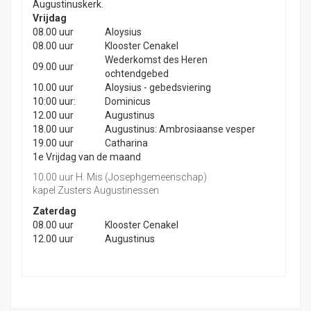
Augustinuskerk.
Vrijdag
08.00 uur
Aloysius
08.00 uur
Klooster Cenakel
Wederkomst des Heren
09.00 uur
ochtendgebed
10.00 uur
Aloysius - gebedsviering
10:00 uur:
Dominicus
12.00 uur
Augustinus
18.00 uur
Augustinus: Ambrosiaanse vesper
19.00 uur
Catharina
1e Vrijdag van de maand
10.00 uur H. Mis (Josephgemeenschap)
kapel Zusters Augustinessen
Zaterdag
08.00 uur
Klooster Cenakel
12.00 uur
Augustinus