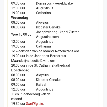
09.30 uur
Dominicus - wereldwake
12.00 uur
Augustinus
19.00 uur
Catharina
Woensdag
08.00 uur
Aloysius
08.00 uur
Klooster Cenakel
Josephviering - kapel Zuster
Woe 10.00 uur
Augustinessen
12.00 uur
Augustinus
19.00 uur
Catharina
1e woensdag van de maand: Rozenkrans om
19.00 uur in de Johannes-Bernardus.
Maandelijks: Lectio Divina om
20.00 uur in de St. Catharinakathedraal.
Donderdag
08.00 uur
Aloysius
08.00 uur
Klooster Cenakel
09.00 uur
Rafael
12.00 uur
Augustinus
e
e
1
en 3
donderdag van de
maand
19.30 uur
Sant'Egidio
,