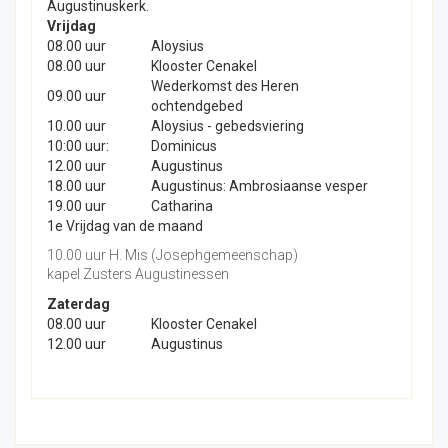
Augustinuskerk.
Vrijdag
08.00 uur
Aloysius
08.00 uur
Klooster Cenakel
Wederkomst des Heren
09.00 uur
ochtendgebed
10.00 uur
Aloysius - gebedsviering
10:00 uur:
Dominicus
12.00 uur
Augustinus
18.00 uur
Augustinus: Ambrosiaanse vesper
19.00 uur
Catharina
1e Vrijdag van de maand
10.00 uur H. Mis (Josephgemeenschap)
kapel Zusters Augustinessen
Zaterdag
08.00 uur
Klooster Cenakel
12.00 uur
Augustinus