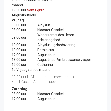
1
en 3
donderdag van de
maand
19.30 uur
Sant'Egidio
,
Augustinuskerk.
Vrijdag
08.00 uur
Aloysius
08.00 uur
Klooster Cenakel
Wederkomst des Heren
09.00 uur
ochtendgebed
10.00 uur
Aloysius - gebedsviering
10:00 uur:
Dominicus
12.00 uur
Augustinus
18.00 uur
Augustinus: Ambrosiaanse vesper
19.00 uur
Catharina
1e Vrijdag van de maand
10.00 uur H. Mis (Josephgemeenschap)
kapel Zusters Augustinessen
Zaterdag
08.00 uur
Klooster Cenakel
12.00 uur
Augustinus