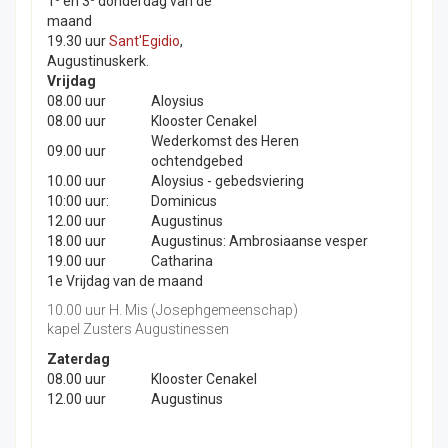
1
en 3
donderdag van de
maand
19.30 uur
Sant'Egidio
,
Augustinuskerk.
Vrijdag
08.00 uur
Aloysius
08.00 uur
Klooster Cenakel
Wederkomst des Heren
09.00 uur
ochtendgebed
10.00 uur
Aloysius - gebedsviering
10:00 uur:
Dominicus
12.00 uur
Augustinus
18.00 uur
Augustinus: Ambrosiaanse vesper
19.00 uur
Catharina
1e Vrijdag van de maand
10.00 uur H. Mis (Josephgemeenschap)
kapel Zusters Augustinessen
Zaterdag
08.00 uur
Klooster Cenakel
12.00 uur
Augustinus