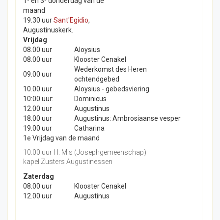
1
en 3
donderdag van de
maand
19.30 uur
Sant'Egidio
,
Augustinuskerk.
Vrijdag
08.00 uur
Aloysius
08.00 uur
Klooster Cenakel
Wederkomst des Heren
09.00 uur
ochtendgebed
10.00 uur
Aloysius - gebedsviering
10:00 uur:
Dominicus
12.00 uur
Augustinus
18.00 uur
Augustinus: Ambrosiaanse vesper
19.00 uur
Catharina
1e Vrijdag van de maand
10.00 uur H. Mis (Josephgemeenschap)
kapel Zusters Augustinessen
Zaterdag
08.00 uur
Klooster Cenakel
12.00 uur
Augustinus