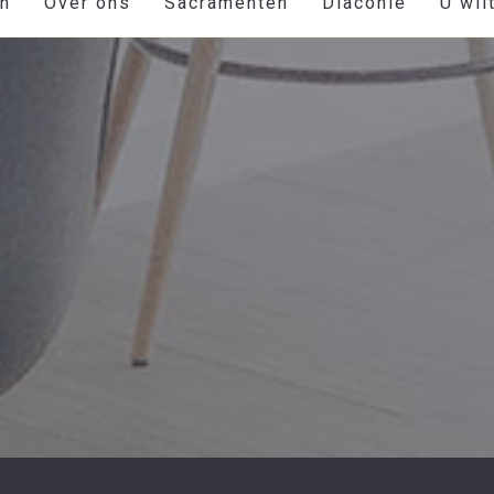
en
Over ons
Sacramenten
Diaconie
U wil