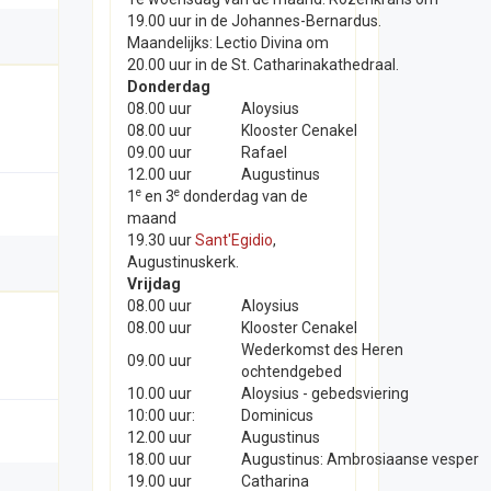
19.00 uur in de Johannes-Bernardus.
Maandelijks: Lectio Divina om
20.00 uur in de St. Catharinakathedraal.
Donderdag
08.00 uur
Aloysius
08.00 uur
Klooster Cenakel
09.00 uur
Rafael
12.00 uur
Augustinus
e
e
1
en 3
donderdag van de
maand
19.30 uur
Sant'Egidio
,
Augustinuskerk.
Vrijdag
08.00 uur
Aloysius
08.00 uur
Klooster Cenakel
Wederkomst des Heren
09.00 uur
ochtendgebed
10.00 uur
Aloysius - gebedsviering
10:00 uur:
Dominicus
12.00 uur
Augustinus
18.00 uur
Augustinus: Ambrosiaanse vesper
19.00 uur
Catharina