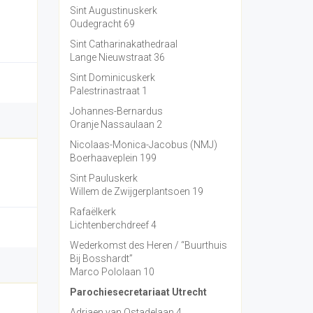
Sint Augustinuskerk
Oudegracht 69
Sint Catharinakathedraal
Lange Nieuwstraat 36
Sint Dominicuskerk
Palestrinastraat 1
Johannes-Bernardus
Oranje Nassaulaan 2
Nicolaas-Monica-Jacobus (NMJ)
Boerhaaveplein 199
Sint Pauluskerk
Willem de Zwijgerplantsoen 19
Rafaëlkerk
Lichtenberchdreef 4
Wederkomst des Heren / “Buurthuis
Bij Bosshardt”
Marco Pololaan 10
Parochiesecretariaat Utrecht
Adriaen van Ostadelaan 4