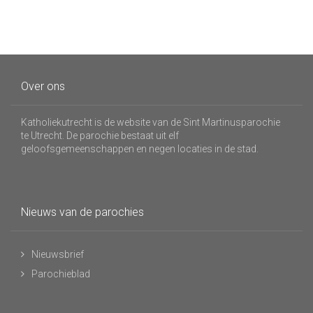
Over ons
Katholiekutrecht is de website van de Sint Martinusparochie
te Utrecht. De parochie bestaat uit elf
geloofsgemeenschappen en negen locaties in de stad.
Nieuws van de parochies
Nieuwsbrief
Parochieblad