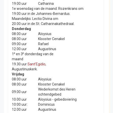
19.00 uur
Catharina
1e woensdag van de maand: Rozenkrans om
19.00 uur in de Johannes-Bernardus.
Maandelijks: Lectio Divina om
20.00 uur in de St. Catharinakathedraal.
Donderdag
08.00 uur
Aloysius
08.00 uur
Klooster Cenakel
09.00 uur
Rafael
12.00 uur
Augustinus
e
e
1
en 3
donderdag van de
maand
19.30 uur
Sant'Egidio
,
Augustinuskerk.
Vrijdag
08.00 uur
Aloysius
08.00 uur
Klooster Cenakel
Wederkomst des Heren
09.00 uur
ochtendgebed
10.00 uur
Aloysius - gebedsviering
10:00 uur:
Dominicus
12.00 uur
Augustinus