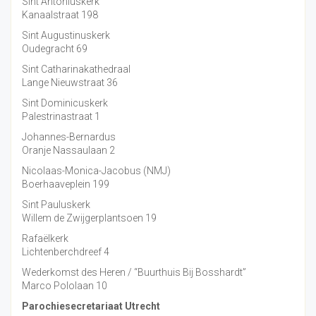
Sint Antoniuskerk
Kanaalstraat 198
Sint Augustinuskerk
Oudegracht 69
Sint Catharinakathedraal
Lange Nieuwstraat 36
Sint Dominicuskerk
Palestrinastraat 1
Johannes-Bernardus
Oranje Nassaulaan 2
Nicolaas-Monica-Jacobus (NMJ)
Boerhaaveplein 199
Sint Pauluskerk
Willem de Zwijgerplantsoen 19
Rafaëlkerk
Lichtenberchdreef 4
Wederkomst des Heren / “Buurthuis Bij Bosshardt”
Marco Pololaan 10
Parochiesecretariaat Utrecht