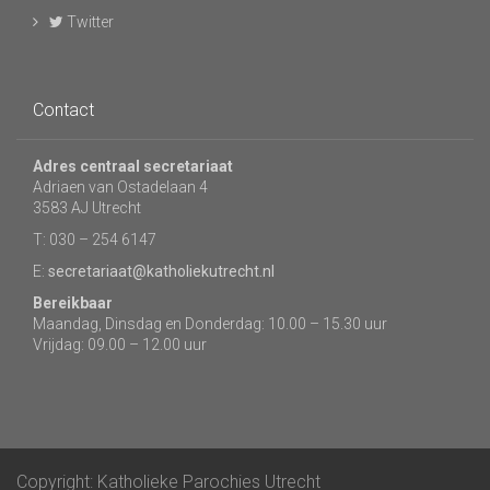
Twitter
Contact
Adres centraal secretariaat
Adriaen van Ostadelaan 4
3583 AJ Utrecht
T: 030 – 254 6147
E:
secretariaat@katholiekutrecht.nl
Bereikbaar
Maandag, Dinsdag en Donderdag: 10.00 – 15.30 uur
Vrijdag: 09.00 – 12.00 uur
Copyright: Katholieke Parochies Utrecht