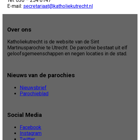
Tel: 030 – 254 6147
E-mail:
secretariaat@katholiekutrecht.nl
Over ons
Katholiekutrecht is de website van de Sint
Martinusparochie te Utrecht. De parochie bestaat uit elf
geloofsgemeenschappen en negen locaties in de stad.
Nieuws van de parochies
Nieuwsbrief
Parochieblad
Social Media
Facebook
Instagram
Twitter