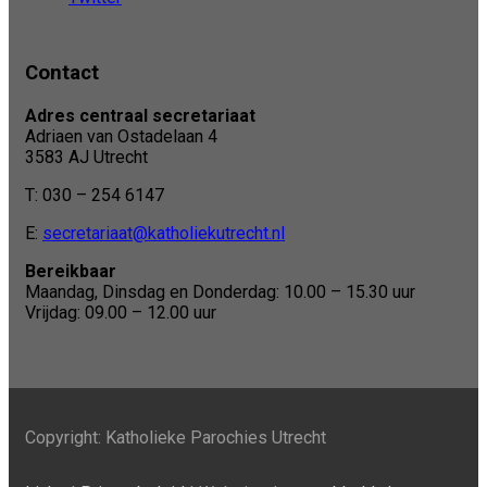
Contact
Adres centraal secretariaat
Adriaen van Ostadelaan 4
3583 AJ Utrecht
T: 030 – 254 6147
E:
secretariaat@katholiekutrecht.nl
Bereikbaar
Maandag, Dinsdag en Donderdag: 10.00 – 15.30 uur
Vrijdag: 09.00 – 12.00 uur
Copyright: Katholieke Parochies Utrecht