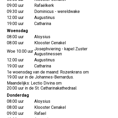
09.00 uur
Rafaëlkerk
09.30 uur
Dominicus - wereldwake
12.00 uur
Augustinus
19.00 uur
Catharina
Woensdag
08.00 uur
Aloysius
08.00 uur
Klooster Cenakel
Josephviering - kapel Zuster
Woe 10.00 uur
Augustinessen
12.00 uur
Augustinus
19.00 uur
Catharina
1e woensdag van de maand: Rozenkrans om
19.00 uur in de Johannes-Bernardus.
Maandelijks: Lectio Divina om
20.00 uur in de St. Catharinakathedraal.
Donderdag
08.00 uur
Aloysius
08.00 uur
Klooster Cenakel
09.00 uur
Rafael