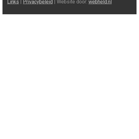
Links
|
Privacybeleid
| Website door:
webheld.nl