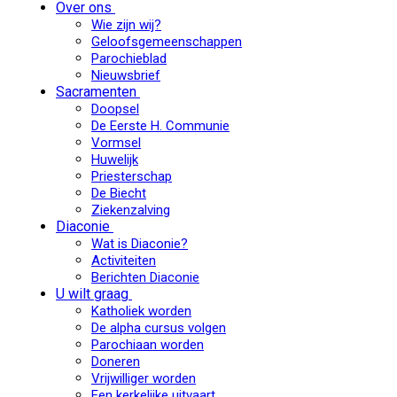
Over ons
Wie zijn wij?
Geloofsgemeenschappen
Parochieblad
Nieuwsbrief
Sacramenten
Doopsel
De Eerste H. Communie
Vormsel
Huwelijk
Priesterschap
De Biecht
Ziekenzalving
Diaconie
Wat is Diaconie?
Activiteiten
Berichten Diaconie
U wilt graag
Katholiek worden
De alpha cursus volgen
Parochiaan worden
Doneren
Vrijwilliger worden
Een kerkelijke uitvaart