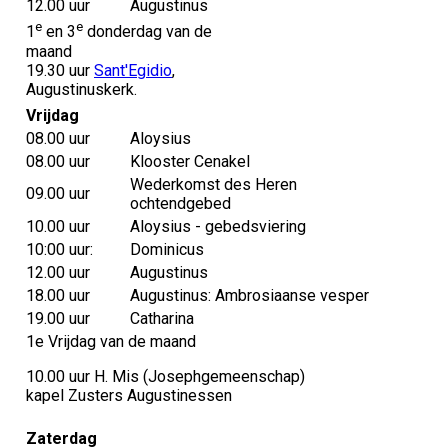
12.00 uur
Augustinus
e
e
1
en 3
donderdag van de
maand
19.30 uur
Sant'Egidio
,
Augustinuskerk.
Vrijdag
08.00 uur
Aloysius
08.00 uur
Klooster Cenakel
Wederkomst des Heren
09.00 uur
ochtendgebed
10.00 uur
Aloysius - gebedsviering
10:00 uur:
Dominicus
12.00 uur
Augustinus
18.00 uur
Augustinus: Ambrosiaanse vesper
19.00 uur
Catharina
1e Vrijdag van de maand
10.00 uur H. Mis (Josephgemeenschap)
kapel Zusters Augustinessen
Zaterdag