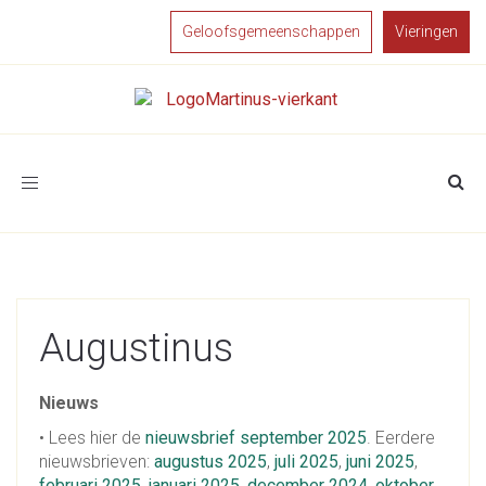
Geloofsgemeenschappen
Vieringen
Toggle
navigation
Augustinus
Nieuws
• Lees hier de
nieuwsbrief september 2025
. Eerdere
nieuwsbrieven:
augustus 2025
,
juli 2025
,
juni 2025
,
februari 2025
,
januari 2025
,
december 2024
,
oktober