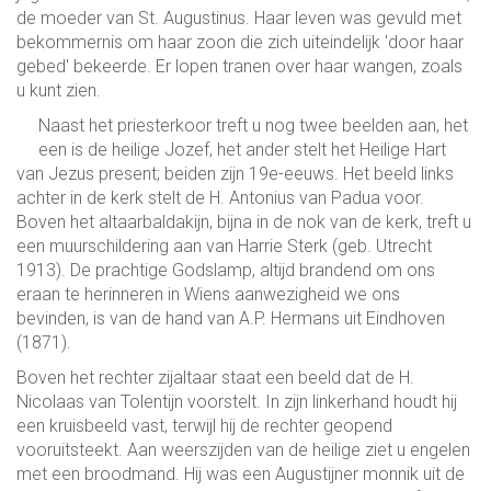
de moeder van St. Augustinus. Haar leven was gevuld met
bekommernis om haar zoon die zich uiteindelijk 'door haar
gebed' bekeerde. Er lopen tranen over haar wangen, zoals
u kunt zien.
Naast het priesterkoor treft u nog twee beelden aan, het
een is de heilige Jozef, het ander stelt het Heilige Hart
van Jezus present; beiden zijn 19e-eeuws. Het beeld links
achter in de kerk stelt de H. Antonius van Padua voor.
Boven het altaarbaldakijn, bijna in de nok van de kerk, treft u
een muurschildering aan van Harrie Sterk (geb. Utrecht
1913). De prachtige Godslamp, altijd brandend om ons
eraan te herinneren in Wiens aanwezigheid we ons
bevinden, is van de hand van A.P. Hermans uit Eindhoven
(1871).
Boven het rechter zijaltaar staat een beeld dat de H.
Nicolaas van Tolentijn voorstelt. In zijn linkerhand houdt hij
een kruisbeeld vast, terwijl hij de rechter geopend
vooruitsteekt. Aan weerszijden van de heilige ziet u engelen
met een broodmand. Hij was een Augustijner monnik uit de