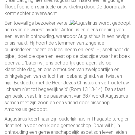
Maar dat ging niet snel: Augustinus maakt een langdurige
filosofische en spirituele ontwikkeling door. De doorbraak
komt echter onverwacht.
Een toevallige bezoeker vertelt
hem van de woestijnvader Antonius en diens roeping van
een leven in onthouding, waardoor Augustinus in een hevige
crisis raakt. Hij hoort de stemmen van zingende
buurkinderen: ’neem en lees, neem en lees’. Hij snelt naar de
bijbel, doet die open en leest op de bladzijde waar het boek
openvalt: ’Laten wij ons behoorlijk gedragen, als op
klaarlichte dag, en ons onthouden van zwelgpartijen en
drinkgelagen, van ontucht en losbandigheid, van twist en
nijd. Bekleed u met de Heer Jezus Christus en vertroetel uw
lichaam niet tot begeerlijkheid’ (Rom 13,13-14). Dan staat
zijn besluit vast. In de paasnacht van 387 wordt Augustinus
samen met zijn zoon en een vriend door bisschop
Ambrosius gedoopt.
Augustinus keert naar zijn ouderlijk huis in Thagaste terug en
richt het in voor een kleine gemeenschap. Daar wil hij in
onthouding een gemeenschappelijk ascetisch leven leiden