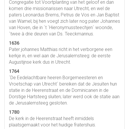
Congregatie tot Voortplanting van het geloof en dan
komen drie missionarissen naar Utrecht, en wel de
paters Leonardus Brems, Petrus de Vos en Jan Baptist
van Wamel; bij hen voegt zich later nog pater Johannes
van Hoven, die in ´t ´Hieronymussteechjen´ woonde,
´twee à drie deuren van Ds. Teeckmannus.
1636
Pater johannes Matthias richt in het verborgene een
kerkje in, en wel aan de Jerusalemsteeg: de eerste
Augustijnse kerk dus in Utrecht.
1764
´De Eedelachtbare heeren Borgemeesteren en
Vroetschap van Utrecht´ bereiken dat de Jesuïten hun
statie in de Heerenstraat en de Dominicanen in de
Dorstige Hartsteeg sluiten; later werd ook de statie aan
de Jerusalemsteeg gesloten.
1780
De kerk in de Heerenstraat heeft inmiddels
plaatsgemaakt voor het huidige fratershuis.