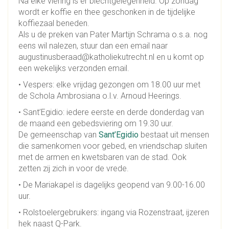
Na elke viering is er biechtgelegenheid. Op zondag
wordt er koffie en thee geschonken in de tijdelijke
koffiezaal beneden.
Als u de preken van Pater Martijn Schrama o.s.a. nog
eens wil nalezen, stuur dan een email naar
augustinusberaad@katholiekutrecht.nl en u komt op
een wekelijks verzonden email.
• Vespers: elke vrijdag gezongen om 18.00 uur met
de Schola Ambrosiana o.l.v. Arnoud Heerings.
• Sant’Egidio: iedere eerste en derde donderdag van
de maand een gebedsviering om 19.30 uur.
De gemeenschap van
Sant’Egidio
bestaat uit mensen
die samenkomen voor gebed, en vriendschap sluiten
met de armen en kwetsbaren van de stad. Ook
zetten zij zich in voor de vrede.
• De Mariakapel is dagelijks geopend van 9.00-16.00
uur.
• Rolstoelergebruikers: ingang via Rozenstraat, ijzeren
hek naast Q-Park.