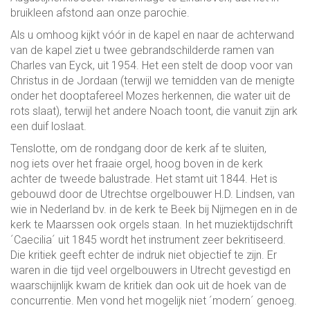
bruikleen afstond aan onze parochie.
Als u omhoog kijkt vóór in de kapel en naar de achterwand
van de kapel ziet u twee gebrandschilderde ramen van
Charles van Eyck, uit 1954. Het een stelt de doop voor van
Christus in de Jordaan (terwijl we temidden van de menigte
onder het dooptafereel Mozes herkennen, die water uit de
rots slaat), terwijl het andere Noach toont, die vanuit zijn ark
een duif loslaat.
Tenslotte, om de rondgang door de kerk af te sluiten,
nog iets over het fraaie orgel, hoog boven in de kerk
achter de tweede balustrade. Het stamt uit 1844. Het is
gebouwd door de Utrechtse orgelbouwer H.D. Lindsen, van
wie in Nederland bv. in de kerk te Beek bij Nijmegen en in de
kerk te Maarssen ook orgels staan. In het muziektijdschrift
´Caecilia´ uit 1845 wordt het instrument zeer bekritiseerd.
Die kritiek geeft echter de indruk niet objectief te zijn. Er
waren in die tijd veel orgelbouwers in Utrecht gevestigd en
waarschijnlijk kwam de kritiek dan ook uit de hoek van de
concurrentie. Men vond het mogelijk niet ´modern´ genoeg.