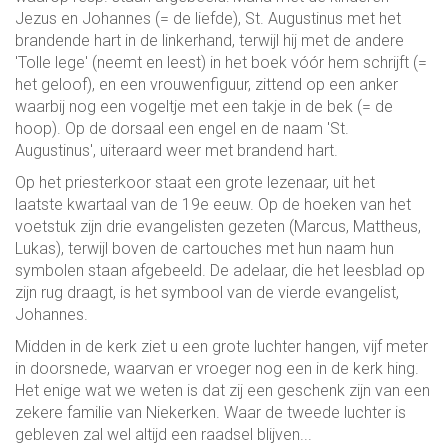
Jezus en Johannes (= de liefde), St. Augustinus met het
brandende hart in de linkerhand, terwijl hij met de andere
'Tolle lege' (neemt en leest) in het boek vóór hem schrijft (=
het geloof), en een vrouwenfiguur, zittend op een anker
waarbij nog een vogeltje met een takje in de bek (= de
hoop). Op de dorsaal een engel en de naam 'St.
Augustinus', uiteraard weer met brandend hart.
Op het priesterkoor staat een grote lezenaar, uit het
laatste kwartaal van de 19e eeuw. Op de hoeken van het
voetstuk zijn drie evangelisten gezeten (Marcus, Mattheus,
Lukas), terwijl boven de cartouches met hun naam hun
symbolen staan afgebeeld. De adelaar, die het leesblad op
zijn rug draagt, is het symbool van de vierde evangelist,
Johannes.
Midden in de kerk ziet u een grote luchter hangen, vijf meter
in doorsnede, waarvan er vroeger nog een in de kerk hing.
Het enige wat we weten is dat zij een geschenk zijn van een
zekere familie van Niekerken. Waar de tweede luchter is
gebleven zal wel altijd een raadsel blijven...