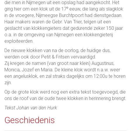
die men in Nijmegen uit een opslag had aangekocht. Het
e
ging hier om een klok uit de 17
eeuw, die lang als slagklok
in de vroegere, Nijmeegse Burchtpoort had dienstgedaan.
Haar makers waren de Gebr. Van Trier, telgen uit een
geslacht van klokkengieters dat gedurende zeker 150 jaar
o.a. in de omgeving van Nijmegen een klokkengieterij
exploiteerden.
De nieuwe klokken van na de oorlog, de huidige dus,
werden ook door Petit & Fritsen vervaardigd.
Zij kregen de namen (van groot naar klein) Augustinus,
Monica, Jozef en Maria. De kleine klok wordt n.a.w. weer
een angelusklok, en zal straks dagelijks om 12:00u te horen
zijn.
Op de grote klok werd nog een extra tekst toegevoegd, die
ons de roof van de oude twee klokken in herinnering brengt.
Tekst Johan van den Hurk
Geschiedenis