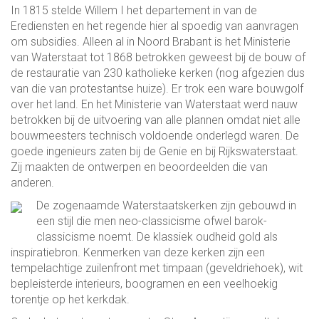
In 1815 stelde Willem I het departement in van de
Erediensten en het regende hier al spoedig van aanvragen
om subsidies. Alleen al in Noord Brabant is het Ministerie
van Waterstaat tot 1868 betrokken geweest bij de bouw of
de restauratie van 230 katholieke kerken (nog afgezien dus
van die van protestantse huize). Er trok een ware bouwgolf
over het land. En het Ministerie van Waterstaat werd nauw
betrokken bij de uitvoering van alle plannen omdat niet alle
bouwmeesters technisch voldoende onderlegd waren. De
goede ingenieurs zaten bij de Genie en bij Rijkswaterstaat.
Zij maakten de ontwerpen en beoordeelden die van
anderen.
De zogenaamde Waterstaatskerken zijn gebouwd in
een stijl die men neo-classicisme ofwel barok-
classicisme noemt. De klassiek oudheid gold als
inspiratiebron. Kenmerken van deze kerken zijn een
tempelachtige zuilenfront met timpaan (geveldriehoek), wit
bepleisterde interieurs, boogramen en een veelhoekig
torentje op het kerkdak.