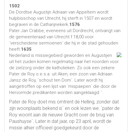
1502
De Dordtse Augustijn Adriaan van Appeltern wordt
hulpbisschop van Utrecht; hij sterft in 1507 en wordt
begraven in de Catharijnekerk.
1576
Pater Jan Crabbe, eveneens uit Dordrecht, ontvangt van
de gemeenteraad van Utrecht f.18,00 voor
´verscheidene sermoenen´ die hij in de stad gehouden
heeft.
1635
Nederland is missiegebied geworden en Augustijen
uit het zuiden komen regelmatig naar het noorden voor
de zielzorg onder de katholieken. Zo ook een zekere
Pater de Roy o.e.s.a. uit Aken, een zoon van Adriaan
Jansz de Roy, ´schout ten Dom´. Later wordt hij
aangetroffen op een lijst van ´mispaepen´ die door de
Hervormde predikanten worden aangeklaagd: ´
Pater de Roy doet mis omtrent de Helling, zonder dat
zijn woonplaats bekend is´ en ook lezen we: ´pater de
Roy woont aan de nieuwe Gracht over de brug van
Paushuyse´. Later in dat jaar, op 23 april, wordt de
missie alhier officieel goedgekeurd door de