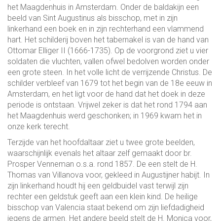
het Maagdenhuis in Amsterdam. Onder de baldakijn een
beeld van Sint Augustinus als bisschop, met in zijn
linkerhand een boek en in zijn rechterhand een vlammend
hart. Het schilderij boven het tabernakel is van de hand van
Ottomar Elliger II (1666-1735). Op de voorgrond ziet u vier
soldaten die vluchten, vallen ofwel bedolven worden onder
een grote steen. In het volle licht de verrijzende Christus. De
schilder verbleef van 1679 tot het begin van de 18e eeuw in
Amsterdam, en het ligt voor de hand dat het doek in deze
periode is ontstaan. Vrijwel zeker is dat het rond 1794 aan
het Maagdenhuis werd geschonken; in 1969 kwam het in
onze kerk terecht.
Terzijde van het hoofdaltaar ziet u twee grote beelden,
waarschijnlijk evenals het altaar zelf gemaakt door br.
Prosper Venneman o.s.a. rond 1857. De een stelt de H.
Thomas van Villanova voor, gekleed in Augustijner habijt. In
zijn linkerhand houdt hij een geldbuidel vast terwijl zijn
rechter een geldstuk geeft aan een klein kind. De heilige
bisschop van Valencia staat bekend om zijn liefdadigheid
jegens de armen. Het andere beeld stelt de H. Monica voor,