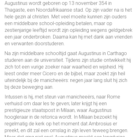
Augustinus wordt geboren op 13 november 354 in
Thagaste, een Noordafrikaanse stad. Op zijn vader na is het
hele gezin al christen. Met veel moeite kunnen zijn ouders
een middelbare school-opleiding betalen, maar op
zestienjarige leeftijd wordt zijn opleiding wegens geldgebrek
een jaar onderbroken. Daarna kan hij met dank aan vrienden
en verwanten doorstuderen.
Na zijn middelbare schooltijd gaat Augustinus in Carthago
studeren aan de universiteit. Tijdens zijn studie ontwikkelt hij
zich tot een vurige zoeker naar waarheid en wijsheid. Hij
leest onder meer Cicero en de bijbel, maar zoekt zijn heil
uiteindelijk bij de manicheeërs: negen jaar lang sluit hij zich
bij deze beweging aan.
Intussen is hij, met steun van manicheeërs, naar Rome
verhuisd om daar les te geven; later krijgt hij een
prestigieuze staatspost in Milaan, waar Augustinus
hoogleraar in de retorica wordt. In Milaan bezoekt hij
regelmatig de kerk op het moment dat Ambrosius er
preekt, en dit zal een omslag in zijn leven teweeg brengen.