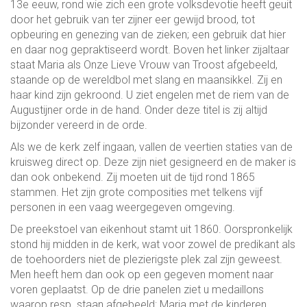
13e eeuw, rond wie zich een grote volksdevotie heeft geuit
door het gebruik van ter zijner eer gewijd brood, tot
opbeuring en genezing van de zieken; een gebruik dat hier
en daar nog gepraktiseerd wordt. Boven het linker zijaltaar
staat Maria als Onze Lieve Vrouw van Troost afgebeeld,
staande op de wereldbol met slang en maansikkel. Zij en
haar kind zijn gekroond. U ziet engelen met de riem van de
Augustijner orde in de hand. Onder deze titel is zij altijd
bijzonder vereerd in de orde.
Als we de kerk zelf ingaan, vallen de veertien staties van de
kruisweg direct op. Deze zijn niet gesigneerd en de maker is
dan ook onbekend. Zij moeten uit de tijd rond 1865
stammen. Het zijn grote composities met telkens vijf
personen in een vaag weergegeven omgeving.
De preekstoel van eikenhout stamt uit 1860. Oorspronkelijk
stond hij midden in de kerk, wat voor zowel de predikant als
de toehoorders niet de plezierigste plek zal zijn geweest.
Men heeft hem dan ook op een gegeven moment naar
voren geplaatst. Op de drie panelen ziet u medaillons
waarop resp. staan afgebeeld: Maria met de kinderen