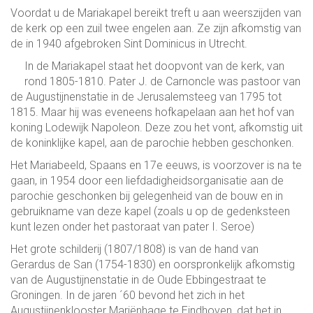
Voordat u de Mariakapel bereikt treft u aan weerszijden van
de kerk op een zuil twee engelen aan. Ze zijn afkomstig van
de in 1940 afgebroken Sint Dominicus in Utrecht.
In de Mariakapel staat het doopvont van de kerk, van
rond 1805-1810. Pater J. de Carnoncle was pastoor van
de Augustijnenstatie in de Jerusalemsteeg van 1795 tot
1815. Maar hij was eveneens hofkapelaan aan het hof van
koning Lodewijk Napoleon. Deze zou het vont, afkomstig uit
de koninklijke kapel, aan de parochie hebben geschonken.
Het Mariabeeld, Spaans en 17e eeuws, is voorzover is na te
gaan, in 1954 door een liefdadigheidsorganisatie aan de
parochie geschonken bij gelegenheid van de bouw en in
gebruikname van deze kapel (zoals u op de gedenksteen
kunt lezen onder het pastoraat van pater I. Seroe)
Het grote schilderij (1807/1808) is van de hand van
Gerardus de San (1754-1830) en oorspronkelijk afkomstig
van de Augustijnenstatie in de Oude Ebbingestraat te
Groningen. In de jaren ´60 bevond het zich in het
Augustijnenklooster Mariënhage te Eindhoven, dat het in