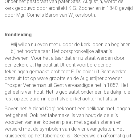
Onder het pastoraat van pater Stas, Augustijn, wordt de
kerk gebouwd door architekt K.G. Zocher en in 1840 gewijd
door Mgr. Cornelis Baron van Wijkerslooth.
Rondleiding
Wij willen nu even met u door de kerk lopen en beginnen
bij het hoofdaltaar. Het oorspronkelijke altaar is
verdwenen. Voor het altaar dat er nu staat werden door
een zekere J. Rijnbout uit Utrecht voorbereidende
tekeningen gemaakt, architect F. Delanier uit Gent werkte
deze uit tot op ware grootte en de Augustijner broeder
Prosper Venneman uit Gent vervaardigde het in 1857. Het
geheel is van hout. Het is geplaatst onder een baldakijn die
rust op zes zuilen in een halve cirkel achter het altaar.
Boven het 'Alziend Oog' bekroont een pelikaan met jongen
het geheel. Ook het tabernakel is van hout; de deur is
voorzien van een koperen plaat met agaath-stenen en
versierd met de symbolen van de vier evangelisten. Het
kruisbeeld op het tabernakel is 18e-eeuws en afkomstig uit