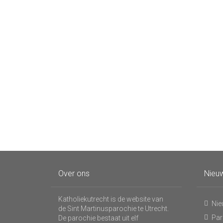
Over ons
Nieuw
Katholiekutrecht is de website van
Nie
de Sint Martinusparochie te Utrecht.
Par
De parochie bestaat uit elf