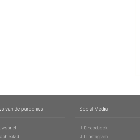
s van de parochies
Social Media
uwsbrief
Facebook
ochieblad
Instagram