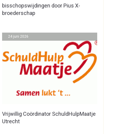
bisschopswijdingen door Pius X-
broederschap
24 juni 2026
Vrijwillig Coördinator SchuldHulpMaatje
Utrecht