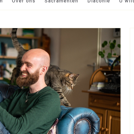
en
Over ons
Sacramenten
Diaconie
U wil