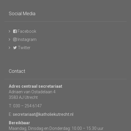
Social Media
Facebook
Instagram
Twitter
Contact
Adres centraal secretariaat
Adriaen van Ostadelaan 4
3583 AJ Utrecht
T: 030 – 254 6147
E:
secretariaat@katholiekutrecht.nl
Bereikbaar
Maandag, Dinsdag en Donderdag: 10.00 – 15.30 uur