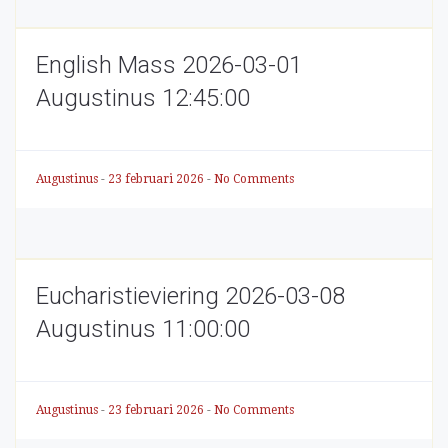
English Mass 2026-03-01
Augustinus 12:45:00
Augustinus
-
23 februari 2026
-
No Comments
Eucharistieviering 2026-03-08
Augustinus 11:00:00
Augustinus
-
23 februari 2026
-
No Comments