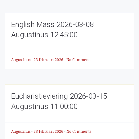
English Mass 2026-03-08
Augustinus 12:45:00
Augustinus
-
23 februari 2026
-
No Comments
Eucharistieviering 2026-03-15
Augustinus 11:00:00
Augustinus
-
23 februari 2026
-
No Comments