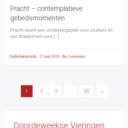
Pracht – contemplatieve
gebedsmomenten
Pracht opent een ontdekkingsplek voor zoekers en
een thuiskomen voor […]
katholiekutrecht
-
27 mei 2026
-
No Comments
Berichten
1
2
3
…
42
»
paginering
Doordeweekse Vieringen