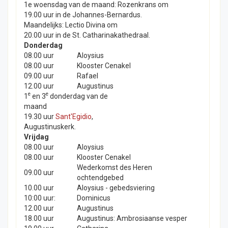
1e woensdag van de maand: Rozenkrans om
19.00 uur in de Johannes-Bernardus.
Maandelijks: Lectio Divina om
20.00 uur in de St. Catharinakathedraal.
Donderdag
08.00 uur
Aloysius
08.00 uur
Klooster Cenakel
09.00 uur
Rafael
12.00 uur
Augustinus
e
e
1
en 3
donderdag van de
maand
19.30 uur
Sant'Egidio
,
Augustinuskerk.
Vrijdag
08.00 uur
Aloysius
08.00 uur
Klooster Cenakel
Wederkomst des Heren
09.00 uur
ochtendgebed
10.00 uur
Aloysius - gebedsviering
10:00 uur:
Dominicus
12.00 uur
Augustinus
18.00 uur
Augustinus: Ambrosiaanse vesper