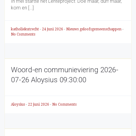
In mei startte het Lenteproject 'Doe maar, durf maar,
kom en […]
katholiekutrecht
-
24 juni 2026
-
Nieuws geloofsgemeenschappen
-
No Comments
Woord-en communieviering 2026-
07-26 Aloysius 09:30:00
Aloysius
-
22 juni 2026
-
No Comments