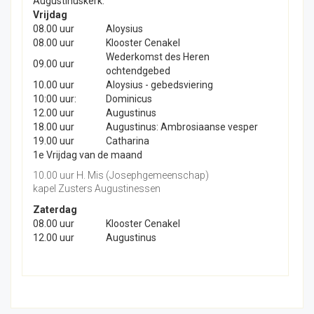
Augustinuskerk.
Vrijdag
08.00 uur
Aloysius
08.00 uur
Klooster Cenakel
Wederkomst des Heren
09.00 uur
ochtendgebed
10.00 uur
Aloysius - gebedsviering
10:00 uur:
Dominicus
12.00 uur
Augustinus
18.00 uur
Augustinus: Ambrosiaanse vesper
19.00 uur
Catharina
1e Vrijdag van de maand
10.00 uur H. Mis (Josephgemeenschap)
kapel Zusters Augustinessen
Zaterdag
08.00 uur
Klooster Cenakel
12.00 uur
Augustinus