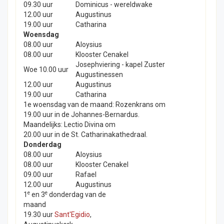
09.30 uur
Dominicus - wereldwake
12.00 uur
Augustinus
19.00 uur
Catharina
Woensdag
08.00 uur
Aloysius
08.00 uur
Klooster Cenakel
Josephviering - kapel Zuster
Woe 10.00 uur
Augustinessen
12.00 uur
Augustinus
19.00 uur
Catharina
1e woensdag van de maand: Rozenkrans om
19.00 uur in de Johannes-Bernardus.
Maandelijks: Lectio Divina om
20.00 uur in de St. Catharinakathedraal.
Donderdag
08.00 uur
Aloysius
08.00 uur
Klooster Cenakel
09.00 uur
Rafael
12.00 uur
Augustinus
e
e
1
en 3
donderdag van de
maand
19.30 uur
Sant'Egidio
,