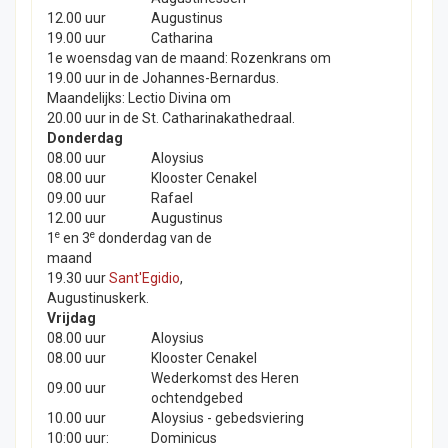
12.00 uur
Augustinus
19.00 uur
Catharina
1e woensdag van de maand: Rozenkrans om
19.00 uur in de Johannes-Bernardus.
Maandelijks: Lectio Divina om
20.00 uur in de St. Catharinakathedraal.
Donderdag
08.00 uur
Aloysius
08.00 uur
Klooster Cenakel
09.00 uur
Rafael
12.00 uur
Augustinus
e
e
1
en 3
donderdag van de
maand
19.30 uur
Sant'Egidio
,
Augustinuskerk.
Vrijdag
08.00 uur
Aloysius
08.00 uur
Klooster Cenakel
Wederkomst des Heren
09.00 uur
ochtendgebed
10.00 uur
Aloysius - gebedsviering
10:00 uur:
Dominicus