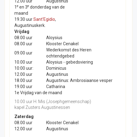
12.00 uur
Augustinus
e
e
1
en 3
donderdag van de
maand
19.30 uur
Sant'Egidio
,
Augustinuskerk.
Vrijdag
08.00 uur
Aloysius
08.00 uur
Klooster Cenakel
Wederkomst des Heren
09.00 uur
ochtendgebed
10.00 uur
Aloysius - gebedsviering
10:00 uur:
Dominicus
12.00 uur
Augustinus
18.00 uur
Augustinus: Ambrosiaanse vesper
19.00 uur
Catharina
1e Vrijdag van de maand
10.00 uur H. Mis (Josephgemeenschap)
kapel Zusters Augustinessen
Zaterdag
08.00 uur
Klooster Cenakel
12.00 uur
Augustinus