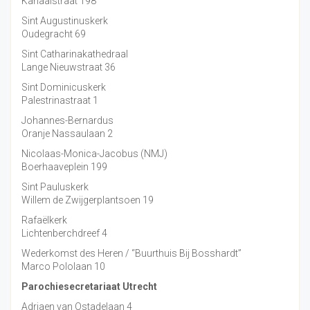
Kanaalstraat 198
Sint Augustinuskerk
Oudegracht 69
Sint Catharinakathedraal
Lange Nieuwstraat 36
Sint Dominicuskerk
Palestrinastraat 1
Johannes-Bernardus
Oranje Nassaulaan 2
Nicolaas-Monica-Jacobus (NMJ)
Boerhaaveplein 199
Sint Pauluskerk
Willem de Zwijgerplantsoen 19
Rafaëlkerk
Lichtenberchdreef 4
Wederkomst des Heren / “Buurthuis Bij Bosshardt”
Marco Pololaan 10
Parochiesecretariaat Utrecht
Adriaen van Ostadelaan 4