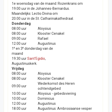
1e woensdag van de maand: Rozenkrans om
19.00 uur in de Johannes-Bernardus.
Maandelijks: Lectio Divina om
20.00 uur in de St. Catharinakathedraal.
Donderdag
08.00 uur
Aloysius
08.00 uur
Klooster Cenakel
09.00 uur
Rafael
12.00 uur
Augustinus
e
e
1
en 3
donderdag van de
maand
19.30 uur
Sant'Egidio
,
Augustinuskerk.
Vrijdag
08.00 uur
Aloysius
08.00 uur
Klooster Cenakel
Wederkomst des Heren
09.00 uur
ochtendgebed
10.00 uur
Aloysius - gebedsviering
10:00 uur:
Dominicus
12.00 uur
Augustinus
18.00 uur
Augustinus: Ambrosiaanse vesper