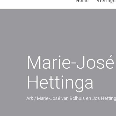
Home
Viering
Marie-José
Hettinga
Ark
/
Marie-José van Bolhuis en Jos Hettin