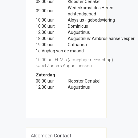
08.00 uur
Klooster Cenakel
Wederkomst des Heren
09.00 uur
ochtendgebed
10.00 uur
Aloysius - gebedsviering
10:00 uur:
Dominicus
12.00 uur
Augustinus
18.00 uur
Augustinus: Ambrosiaanse vesper
19.00 uur
Catharina
1e Vrijdag van de maand
10.00 uur H. Mis (Josephgemeenschap)
kapel Zusters Augustinessen
Zaterdag
08.00 uur
Klooster Cenakel
12.00 uur
Augustinus
Algemeen Contact