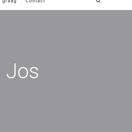
t graag
Contact
n Jos