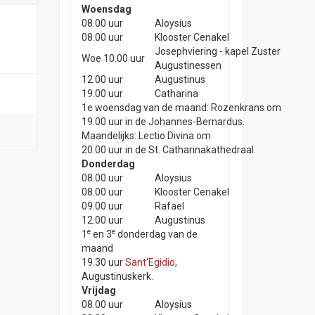
Woensdag
08.00 uur
Aloysius
08.00 uur
Klooster Cenakel
Josephviering - kapel Zuster
Woe 10.00 uur
Augustinessen
12.00 uur
Augustinus
19.00 uur
Catharina
1e woensdag van de maand: Rozenkrans om
19.00 uur in de Johannes-Bernardus.
Maandelijks: Lectio Divina om
20.00 uur in de St. Catharinakathedraal.
Donderdag
08.00 uur
Aloysius
08.00 uur
Klooster Cenakel
09.00 uur
Rafael
12.00 uur
Augustinus
e
e
1
en 3
donderdag van de
maand
19.30 uur
Sant'Egidio
,
Augustinuskerk.
Vrijdag
08.00 uur
Aloysius