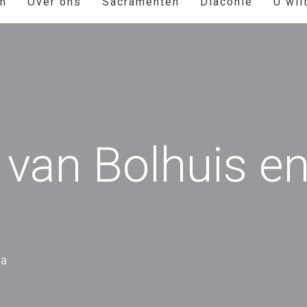
en
Over ons
Sacramenten
Diaconie
U wil
 van Bolhuis e
ga