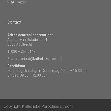
Twitter
Contact
Adres centraal secretariaat
Adriaen van Ostadelaan 4
3583 AJ Utrecht
T: 030 – 254 6147
E:
secretariaat@katholiekutrecht.nl
Bereikbaar
Maandag, Dinsdag en Donderdag: 10.00 – 15.30 uur
Vrijdag: 09.00 – 12.00 uur
Copyright: Katholieke Parochies Utrecht