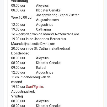
Woensdag
08.00 uur
Aloysius
08.00 uur
Klooster Cenakel
Josephviering - kapel Zuster
Woe 10.00 uur
Augustinessen
12.00 uur
Augustinus
19.00 uur
Catharina
1e woensdag van de maand: Rozenkrans om
19.00 uur in de Johannes-Bernardus.
Maandelijks: Lectio Divina om
20.00 uur in de St. Catharinakathedraal.
Donderdag
08.00 uur
Aloysius
08.00 uur
Klooster Cenakel
09.00 uur
Rafael
12.00 uur
Augustinus
e
e
1
en 3
donderdag van de
maand
19.30 uur
Sant'Egidio
,
Augustinuskerk.
Vrijdag
08.00 uur
Aloysius
08.00 uur
Klooster Cenakel