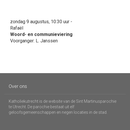
zondag 9 augustus, 10:30 uur -
Rafaël
Woord- en communieviering
Voorganger: L. Janssen
Over ons
Katholiekutrecht is de website van de Sint Martinusparochie
te Utrecht. De parochie bestaat uit elf
geloofsgemeenschappen en negen locaties in de stad.