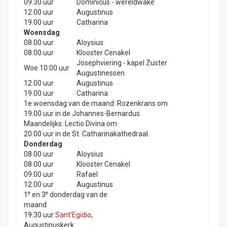
09.30 uur
Dominicus - wereldwake
12.00 uur
Augustinus
19.00 uur
Catharina
Woensdag
08.00 uur
Aloysius
08.00 uur
Klooster Cenakel
Josephviering - kapel Zuster
Woe 10.00 uur
Augustinessen
12.00 uur
Augustinus
19.00 uur
Catharina
1e woensdag van de maand: Rozenkrans om
19.00 uur in de Johannes-Bernardus.
Maandelijks: Lectio Divina om
20.00 uur in de St. Catharinakathedraal.
Donderdag
08.00 uur
Aloysius
08.00 uur
Klooster Cenakel
09.00 uur
Rafael
12.00 uur
Augustinus
e
e
1
en 3
donderdag van de
maand
19.30 uur
Sant'Egidio
,
Augustinuskerk.