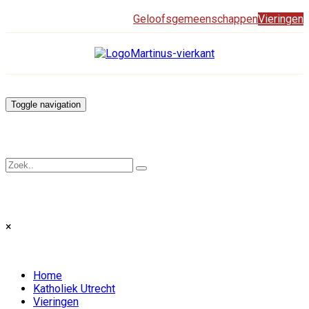
Geloofsgemeenschappen
Vieringen
Toggle navigation
×
Home
Katholiek Utrecht
Vieringen