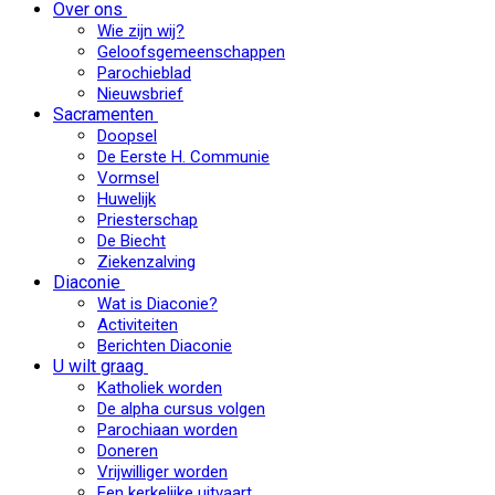
Over ons
Wie zijn wij?
Geloofsgemeenschappen
Parochieblad
Nieuwsbrief
Sacramenten
Doopsel
De Eerste H. Communie
Vormsel
Huwelijk
Priesterschap
De Biecht
Ziekenzalving
Diaconie
Wat is Diaconie?
Activiteiten
Berichten Diaconie
U wilt graag
Katholiek worden
De alpha cursus volgen
Parochiaan worden
Doneren
Vrijwilliger worden
Een kerkelijke uitvaart