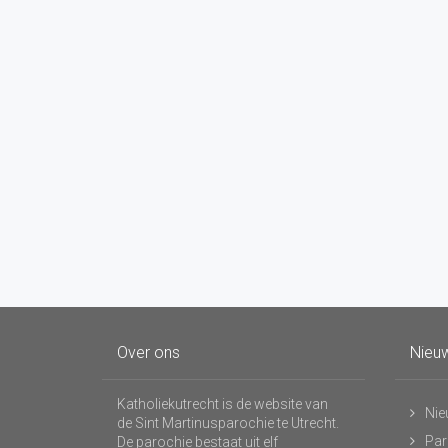
Over ons
Nieuw
Katholiekutrecht is de website van
Nie
de Sint Martinusparochie te Utrecht.
Par
De parochie bestaat uit elf