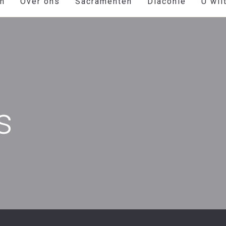
en
Over ons
Sacramenten
Diaconie
U wil
s