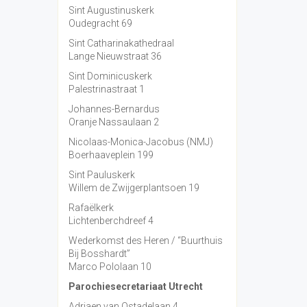
Sint Augustinuskerk
Oudegracht 69
Sint Catharinakathedraal
Lange Nieuwstraat 36
Sint Dominicuskerk
Palestrinastraat 1
Johannes-Bernardus
Oranje Nassaulaan 2
Nicolaas-Monica-Jacobus (NMJ)
Boerhaaveplein 199
Sint Pauluskerk
Willem de Zwijgerplantsoen 19
Rafaëlkerk
Lichtenberchdreef 4
Wederkomst des Heren / “Buurthuis
Bij Bosshardt”
Marco Pololaan 10
Parochiesecretariaat Utrecht
Adriaen van Ostadelaan 4