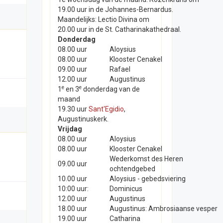
19.00 uur in de Johannes-Bernardus.
Maandelijks: Lectio Divina om
20.00 uur in de St. Catharinakathedraal.
Donderdag
08.00 uur
Aloysius
08.00 uur
Klooster Cenakel
09.00 uur
Rafael
12.00 uur
Augustinus
e
e
1
en 3
donderdag van de
maand
19.30 uur
Sant'Egidio
,
Augustinuskerk.
Vrijdag
08.00 uur
Aloysius
08.00 uur
Klooster Cenakel
Wederkomst des Heren
09.00 uur
ochtendgebed
10.00 uur
Aloysius - gebedsviering
10:00 uur:
Dominicus
12.00 uur
Augustinus
18.00 uur
Augustinus: Ambrosiaanse vesper
19.00 uur
Catharina