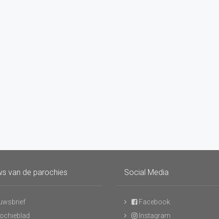
s van de parochies
Social Media
uwsbrief
Facebook
ochieblad
Instagram