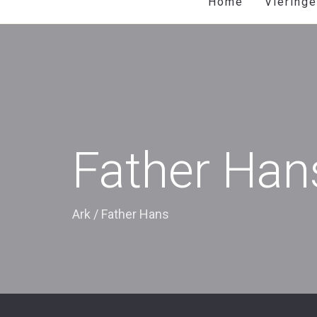
Home
Viering
Father Han
Ark
/
Father Hans