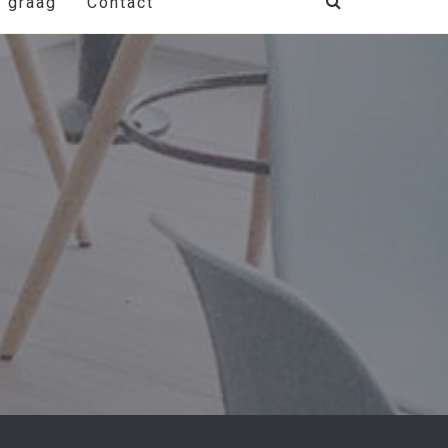
t graag
Contact