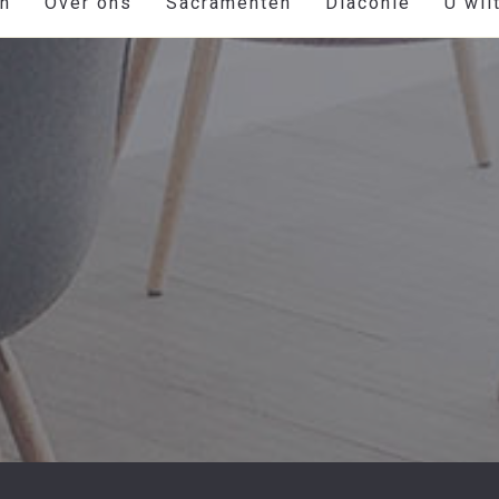
en
Over ons
Sacramenten
Diaconie
U wil