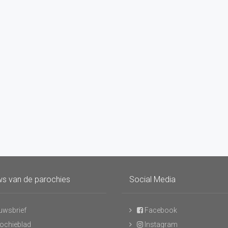
s van de parochies
Social Media
uwsbrief
Facebook
ochieblad
Instagram