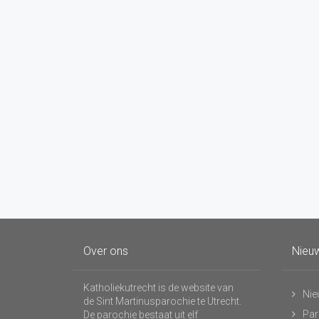
Over ons
Nieuw
Katholiekutrecht is de website van
Nie
de Sint Martinusparochie te Utrecht.
Par
De parochie bestaat uit elf