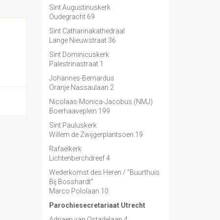
Sint Augustinuskerk
Oudegracht 69
Sint Catharinakathedraal
Lange Nieuwstraat 36
Sint Dominicuskerk
Palestrinastraat 1
Johannes-Bernardus
Oranje Nassaulaan 2
Nicolaas-Monica-Jacobus (NMJ)
Boerhaaveplein 199
Sint Pauluskerk
Willem de Zwijgerplantsoen 19
Rafaëlkerk
Lichtenberchdreef 4
Wederkomst des Heren / “Buurthuis
Bij Bosshardt”
Marco Pololaan 10
Parochiesecretariaat Utrecht
Adriaen van Ostadelaan 4