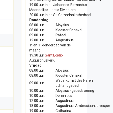
19.00 uur in de Johannes-Bernardus.
Maandelijks: Lectio Divina om
20.00 uur in de St. Catharinakathedraal.
Donderdag
08.00 uur
Aloysius
08.00 uur
Klooster Cenakel
09.00 uur
Rafael
12.00 uur
Augustinus
e
e
1
en 3
donderdag van de
maand
19.30 uur
Sant'Egidio
,
Augustinuskerk.
Vrijdag
08.00 uur
Aloysius
08.00 uur
Klooster Cenakel
Wederkomst des Heren
09.00 uur
ochtendgebed
10.00 uur
Aloysius - gebedsviering
10:00 uur:
Dominicus
12.00 uur
Augustinus
18.00 uur
Augustinus: Ambrosiaanse vesper
19.00 uur
Catharina