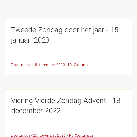
Tweede Zondag door het jaar - 15
januari 2023
Dominicus
-
15 december 2022
-
No Comments
Viering Vierde Zondag Advent - 18
december 2022
Dominicus
-
25 november 2022
-
No Comments