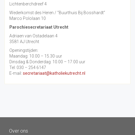
Lichtenberchdreef 4
Wederkomst des Heren / “Buurthuis Bij Bosshardt”
Marco Pololaan 10
Parochiesecretariaat Utrecht
Adriaen van Ostadelaan 4
3581 AJ Utrecht
Openingstijden:
Maandag: 10.00 – 15.30 uur
Dinsdag & Donderdag: 10.00 – 17.00 uur
Tel: 030 – 254 6147
E-mail:
secretariaat@katholiekutrecht.nl
Over ons