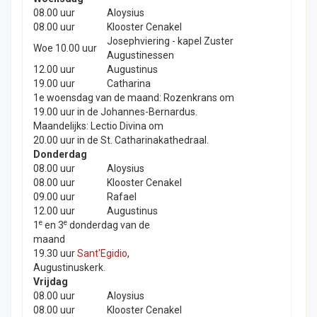
08.00 uur
Aloysius
08.00 uur
Klooster Cenakel
Josephviering - kapel Zuster
Woe 10.00 uur
Augustinessen
12.00 uur
Augustinus
19.00 uur
Catharina
1e woensdag van de maand: Rozenkrans om
19.00 uur in de Johannes-Bernardus.
Maandelijks: Lectio Divina om
20.00 uur in de St. Catharinakathedraal.
Donderdag
08.00 uur
Aloysius
08.00 uur
Klooster Cenakel
09.00 uur
Rafael
12.00 uur
Augustinus
e
e
1
en 3
donderdag van de
maand
19.30 uur
Sant'Egidio
,
Augustinuskerk.
Vrijdag
08.00 uur
Aloysius
08.00 uur
Klooster Cenakel