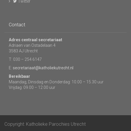
Twitter
Contact
Adres centraal secretariaat
Adriaen van Ostadelaan 4
3583 AJ Utrecht
T: 030 – 254 6147
E:
secretariaat@katholiekutrecht.nl
Bereikbaar
Maandag, Dinsdag en Donderdag: 10.00 – 15.30 uur
Vrijdag: 09.00 – 12.00 uur
Copyright: Katholieke Parochies Utrecht