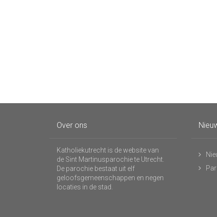
Over ons
Nieuw
Katholiekutrecht is de website van
Nie
de Sint Martinusparochie te Utrecht.
Par
De parochie bestaat uit elf
geloofsgemeenschappen en negen
locaties in de stad.