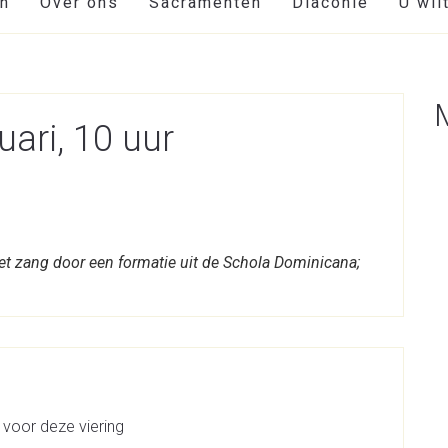
en
Over ons
Sacramenten
Diaconie
U wil
uari, 10 uur
et zang door een formatie uit de Schola Dominicana;
 voor deze viering